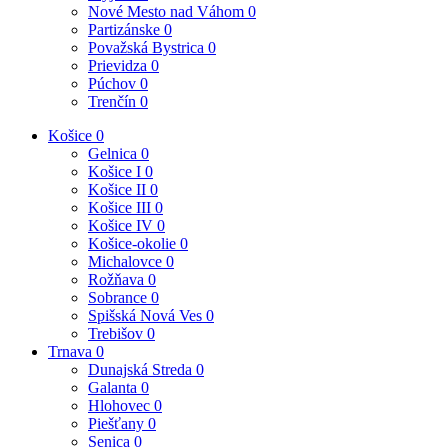
Nové Mesto nad Váhom
0
Partizánske
0
Považská Bystrica
0
Prievidza
0
Púchov
0
Trenčín
0
Košice
0
Gelnica
0
Košice I
0
Košice II
0
Košice III
0
Košice IV
0
Košice-okolie
0
Michalovce
0
Rožňava
0
Sobrance
0
Spišská Nová Ves
0
Trebišov
0
Trnava
0
Dunajská Streda
0
Galanta
0
Hlohovec
0
Piešťany
0
Senica
0