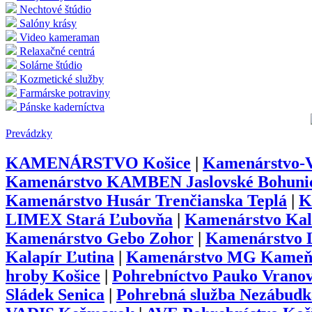
Nechtové štúdio
Salóny krásy
Video kameraman
Relaxačné centrá
Solárne štúdio
Kozmetické služby
Farmárske potraviny
Pánske kaderníctva
Prevádzky
KAMENÁRSTVO Košice
|
Kamenárstvo-V
Kamenárstvo KAMBEN Jaslovské Bohuni
Kamenárstvo Husár Trenčianska Teplá
|
K
LIMEX Stará Ľubovňa
|
Kamenárstvo Kal
Kamenárstvo Gebo Zohor
|
Kamenárstvo 
Kalapír Ľutina
|
Kamenárstvo MG Kameň 
hroby Košice
|
Pohrebníctvo Pauko Vrano
Sládek Senica
|
Pohrebná služba Nezábud