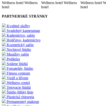
Wellness hotel Wellness
Wellness hotel Wellness
Wellness hotel W
hotel
hotel
hotel
PARTNERSKÉ STRÁNKY
Kvalitné služby
Svadobný kameraman
Kaderníctvo, salón
Holičstvo, kaderníctvo
Kozmetický salón
Nechtové štúdio
Masážny salón
Pedikúra
Solárne štúdiá
Fotoateliér, štúdio
Fitness centrum
Vizáž a líčenie
Wellness centrá
Tetovacie štúdiá
Štúdio štíhlej línie
Plastická chirurgia
Permanentný makeup