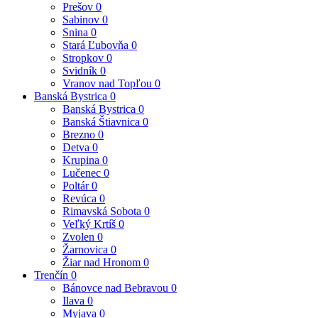
Prešov
0
Sabinov
0
Snina
0
Stará Ľubovňa
0
Stropkov
0
Svidník
0
Vranov nad Topľou
0
Banská Bystrica
0
Banská Bystrica
0
Banská Štiavnica
0
Brezno
0
Detva
0
Krupina
0
Lučenec
0
Poltár
0
Revúca
0
Rimavská Sobota
0
Veľký Krtíš
0
Zvolen
0
Žarnovica
0
Žiar nad Hronom
0
Trenčín
0
Bánovce nad Bebravou
0
Ilava
0
Myjava
0