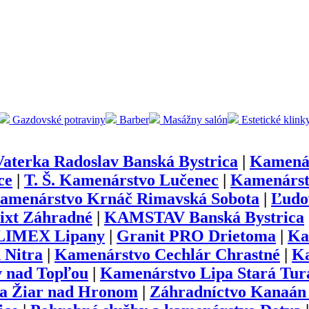
Gazdovské potraviny
Barber
Masážny salón
Estetické klink
aterka Radoslav Banská Bystrica
|
Kamenár
ce
|
T. Š. Kamenárstvo Lučenec
|
Kamenárst
amenárstvo Krnáč Rimavská Sobota
|
Ľudo
ixt Záhradné
|
KAMSTAV Banská Bystrica
LIMEX Lipany
|
Granit PRO Drietoma
|
Ka
Nitra
|
Kamenárstvo Cechlár Chrastné
|
Ka
v nad Topľou
|
Kamenárstvo Lipa Stará Tur
ka Žiar nad Hronom
|
Záhradníctvo Kanaán 