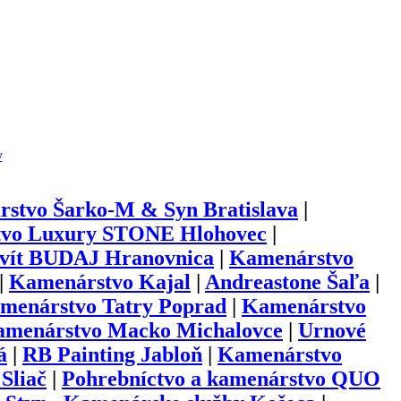
y
stvo Šarko-M & Syn Bratislava
|
vo Luxury STONE Hlohovec
|
vít BUDAJ Hranovnica
|
Kamenárstvo
|
Kamenárstvo Kajal
|
Andreastone Šaľa
|
menárstvo Tatry Poprad
|
Kamenárstvo
menárstvo Macko Michalovce
|
Urnové
á
|
RB Painting Jabloň
|
Kamenárstvo
Sliač
|
Pohrebníctvo a kamenárstvo QUO