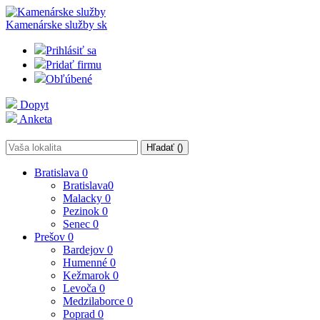
Kamenárske služby
sk
Prihlásiť sa
Pridať firmu
Obľúbené
Dopyt
Anketa
Hľadať (
)
Bratislava
0
Bratislava
0
Malacky
0
Pezinok
0
Senec
0
Prešov
0
Bardejov
0
Humenné
0
Kežmarok
0
Levoča
0
Medzilaborce
0
Poprad
0