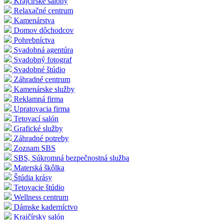
Krajčírske salóny
Relaxačné centrum
Kamenárstva
Domov dôchodcov
Pohrebníctva
Svadobná agentúra
Svadobný fotograf
Svadobné štúdio
Záhradné centrum
Kamenárske služby
Reklamná firma
Upratovacia firma
Tetovací salón
Grafické služby
Záhradné potreby
Zoznam SBS
SBS, Súkromná bezpečnostná služba
Materská škôlka
Štúdia krásy
Tetovacie štúdio
Wellness centrum
Dámske kaderníctvo
Krajčírsky salón