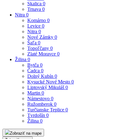
Skalica
0
Trnava
0
Nitra
0
Komárno
0
Levice
0
Nitra
0
Nové Zámky
0
Šaľa
0
Topoľčany
0
Zlaté Moravce
0
Žilina
0
Bytča
0
Čadca
0
Dolný Kubín
0
Kysucké Nové Mesto
0
Liptovský Mikuláš
0
Martin
0
Námestovo
0
Ružomberok
0
Turčianske Teplice
0
Tvrdošín
0
Žilina
0
Zobraziť na mape