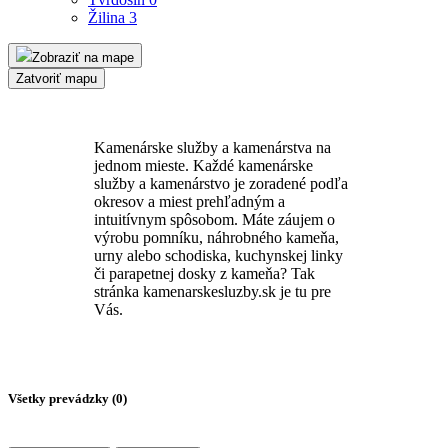
Žilina
3
Zobraziť na mape
Zatvoriť mapu
Kamenárske služby a kamenárstva na
jednom mieste. Každé kamenárske
služby a kamenárstvo je zoradené podľa
okresov a miest prehľadným a
intuitívnym spôsobom. Máte záujem o
výrobu pomníku, náhrobného kameňa,
urny alebo schodiska, kuchynskej linky
či parapetnej dosky z kameňa? Tak
stránka kamenarskesluzby.sk je tu pre
Vás.
Všetky prevádzky (
0
)