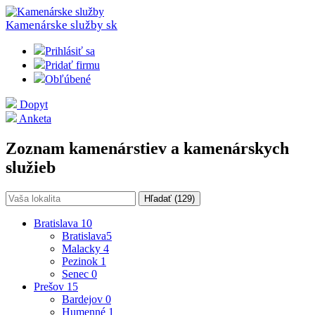
Kamenárske služby
sk
Prihlásiť sa
Pridať firmu
Obľúbené
Dopyt
Anketa
Zoznam kamenárstiev a kamenárskych
služieb
Hľadať (
129
)
Bratislava
10
Bratislava
5
Malacky
4
Pezinok
1
Senec
0
Prešov
15
Bardejov
0
Humenné
1