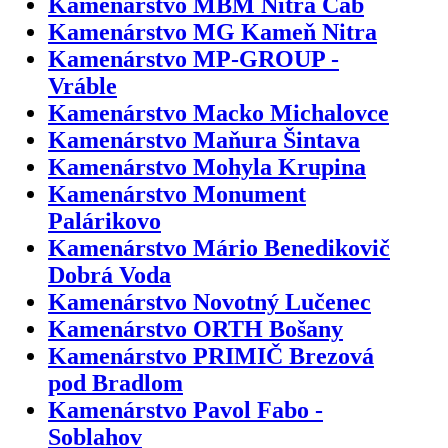
Kamenárstvo MBM Nitra Čab
Kamenárstvo MG Kameň Nitra
Kamenárstvo MP-GROUP -
Vráble
Kamenárstvo Macko Michalovce
Kamenárstvo Maňura Šintava
Kamenárstvo Mohyla Krupina
Kamenárstvo Monument
Palárikovo
Kamenárstvo Mário Benedikovič
Dobrá Voda
Kamenárstvo Novotný Lučenec
Kamenárstvo ORTH Bošany
Kamenárstvo PRIMIČ Brezová
pod Bradlom
Kamenárstvo Pavol Fabo -
Soblahov