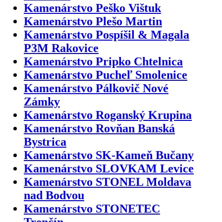
Kamenárstvo Peško Vištuk
Kamenárstvo Plešo Martin
Kamenárstvo Pospíšil & Magala
P3M Rakovice
Kamenárstvo Pripko Chtelnica
Kamenárstvo Pucheľ Smolenice
Kamenárstvo Pálkovič Nové
Zámky
Kamenárstvo Roganský Krupina
Kamenárstvo Rovňan Banská
Bystrica
Kamenárstvo SK-Kameň Bučany
Kamenárstvo SLOVKAM Levice
Kamenárstvo STONEL Moldava
nad Bodvou
Kamenárstvo STONETEC
Trenčín