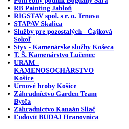
Pohrebný podnik Bogdány Šaľa
RB Painting Jabloň
RIGSTAV spol. s r. o. Trnava
STAPAV Skalica
Služby pre pozostalých - Čajková
Sokoľ
Styx - Kamenárske služby Košeca
T. Š. Kamenárstvo Lučenec
URAM -
KAMENOSOCHÁRSTVO
Košice
Urnové hroby Košice
Záhradníctvo Garden Team
Bytča
Záhradníctvo Kanaán Sliač
Ľudovít BUDAJ Hranovnica