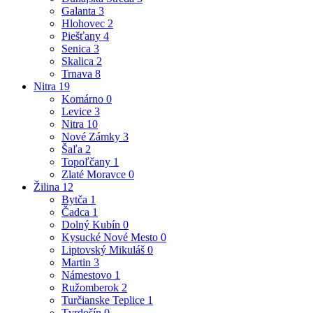
Galanta
3
Hlohovec
2
Piešťany
4
Senica
3
Skalica
2
Trnava
8
Nitra
19
Komárno
0
Levice
3
Nitra
10
Nové Zámky
3
Šaľa
2
Topoľčany
1
Zlaté Moravce
0
Žilina
12
Bytča
1
Čadca
1
Dolný Kubín
0
Kysucké Nové Mesto
0
Liptovský Mikuláš
0
Martin
3
Námestovo
1
Ružomberok
2
Turčianske Teplice
1
Tvrdošín
0