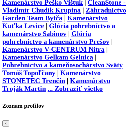
Kamenárstvo Peško Vištuk
|
CleanStone -
Vladimír Chudík Krupina
|
Záhradníctvo
Garden Team Bytča
|
Kamenárstvo
Kuťka Levice
|
Glória pohrebníctvo a
kamenárstvo Sabinov
|
Glória
pohrebníctvo a kamenárstvo Prešov
|
Kamenárstvo V-CENTRUM Nitra
|
Kamenárstvo Gelkam Gelnica
|
Pohrebníctvo a kameňosochárstvo Svätý
Tomáš Topoľčany
|
Kamenárstvo
STONETEC Trenčín
|
Kamenárstvo
Troják Martin
...
Zobraziť všetko
Zoznam profilov
×