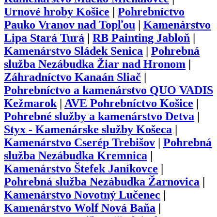
Urnové hroby Košice
|
Pohrebníctvo
Pauko Vranov nad Topľou
|
Kamenárstvo
Lipa Stará Turá
|
RB Painting Jabloň
|
Kamenárstvo Sládek Senica
|
Pohrebná
služba Nezábudka Žiar nad Hronom
|
Záhradníctvo Kanaán Sliač
|
Pohrebníctvo a kamenárstvo QUO VADIS
Kežmarok
|
AVE Pohrebníctvo Košice
|
Pohrebné služby a kamenárstvo Detva
|
Styx - Kamenárske služby Košeca
|
Kamenárstvo Cserép Trebišov
|
Pohrebná
služba Nezábudka Kremnica
|
Kamenárstvo Štefek Janíkovce
|
Pohrebná služba Nezábudka Žarnovica
|
Kamenárstvo Novotný Lučenec
|
Kamenárstvo Wolf Nová Baňa
|