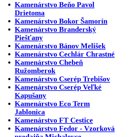
Kamenárstvo Beňo Pavol
Drietoma
Kamenárstvo Bokor Šamorín
Kamenárstvo Branderský
Piešťany
Kamenárstvo Bánov Melišek
Kamenárstvo Cechlár Chrastné
Kamenárstvo Chebeň
Ružomberok
Kamenárstvo Cserép Trebišov
Kamenárstvo Cserép Veľké
Kapušany
Kamenárstvo Eco Term
Jablonica
Kamenárstvo FT Cestice
Kamenárstvo Fedor - Vzorková
predajňa Michalovce