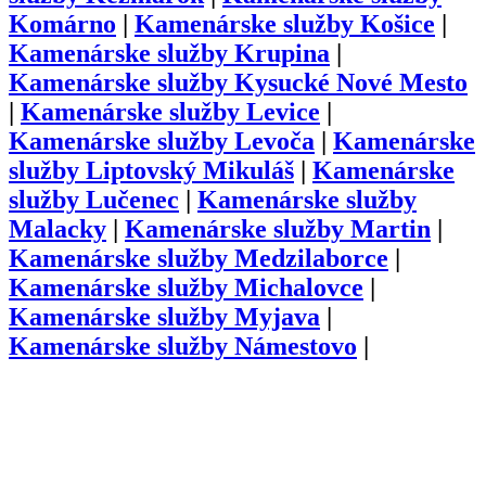
Komárno
|
Kamenárske služby
Košice
|
Kamenárske služby
Krupina
|
Kamenárske služby
Kysucké Nové Mesto
|
Kamenárske služby
Levice
|
Kamenárske služby
Levoča
|
Kamenárske
služby
Liptovský Mikuláš
|
Kamenárske
služby
Lučenec
|
Kamenárske služby
Malacky
|
Kamenárske služby
Martin
|
Kamenárske služby
Medzilaborce
|
Kamenárske služby
Michalovce
|
Kamenárske služby
Myjava
|
Kamenárske služby
Námestovo
|
Kamenárske služby
Nitra
|
Kamenárske
služby
Nové Mesto nad Váhom
|
Kamenárske služby
Nové Zámky
|
Kamenárske služby
Partizánske
|