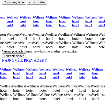
Rozširený filter
Zrušiť výber
ness
Wellness
Wellness
Wellness
Wellness
Wellness
Wellness
Wellness
Well
hotel
hotel
hotel
hotel
hotel
hotel
hotel
hotel
hotel
hotel
hotel
hotel
hotel
hotel
hotel
hotel
ness
Wellness
Wellness
Wellness
Wellness
Wellness
Wellness
Wellness
Well
l
hotel
hotel
hotel
hotel
hotel
hotel
hotel
hote
ness
Wellness
Wellness
Wellness
Wellness
Wellness
Wellness
Wellness
Well
l
hotel
hotel
hotel
hotel
hotel
hotel
hotel
hote
Vaším požiadavkám nevyhovuje žiadna prevádzka.
Zobraziť ďalšie
NAJNOVŠIE PREVÁDZKY
Wellness
Wellness
Wellness
Wellness
Wellness
Wellness
Wellness
Wellness
hotel
hotel
hotel
hotel
hotel
hotel
hotel
hotel
hotel
hotel
hotel
hotel
hotel
hotel
hotel
hotel
Wellness
Wellness
Wellness
Wellness
Wellness
Wellness
Wellness
Wellness
hotel
hotel
hotel
hotel
hotel
hotel
hotel
hotel
Wellness
Wellness
Wellness
Wellness
Wellness
Wellness
Wellness
Wellness
hotel
hotel
hotel
hotel
hotel
hotel
hotel
hotel