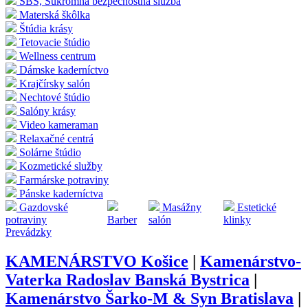
SBS, Súkromná bezpečnostná služba
Materská škôlka
Štúdia krásy
Tetovacie štúdio
Wellness centrum
Dámske kaderníctvo
Krajčírsky salón
Nechtové štúdio
Salóny krásy
Video kameraman
Relaxačné centrá
Solárne štúdio
Kozmetické služby
Farmárske potraviny
Pánske kaderníctva
Gazdovské
Masážny
Estetické
potraviny
Barber
salón
klinky
Prevádzky
KAMENÁRSTVO Košice
|
Kamenárstvo-
Vaterka Radoslav Banská Bystrica
|
Kamenárstvo Šarko-M & Syn Bratislava
|