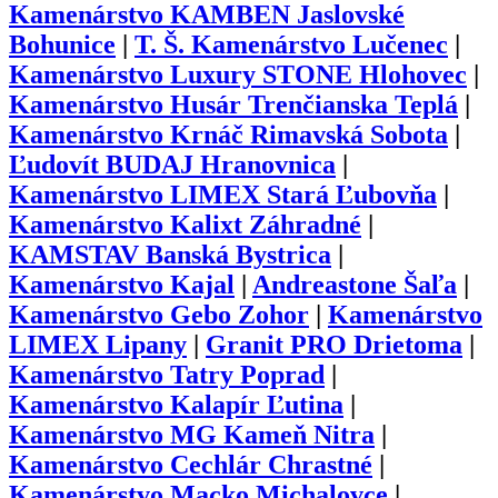
Kamenárstvo KAMBEN Jaslovské
Bohunice
|
T. Š. Kamenárstvo Lučenec
|
Kamenárstvo Luxury STONE Hlohovec
|
Kamenárstvo Husár Trenčianska Teplá
|
Kamenárstvo Krnáč Rimavská Sobota
|
Ľudovít BUDAJ Hranovnica
|
Kamenárstvo LIMEX Stará Ľubovňa
|
Kamenárstvo Kalixt Záhradné
|
KAMSTAV Banská Bystrica
|
Kamenárstvo Kajal
|
Andreastone Šaľa
|
Kamenárstvo Gebo Zohor
|
Kamenárstvo
LIMEX Lipany
|
Granit PRO Drietoma
|
Kamenárstvo Tatry Poprad
|
Kamenárstvo Kalapír Ľutina
|
Kamenárstvo MG Kameň Nitra
|
Kamenárstvo Cechlár Chrastné
|
Kamenárstvo Macko Michalovce
|