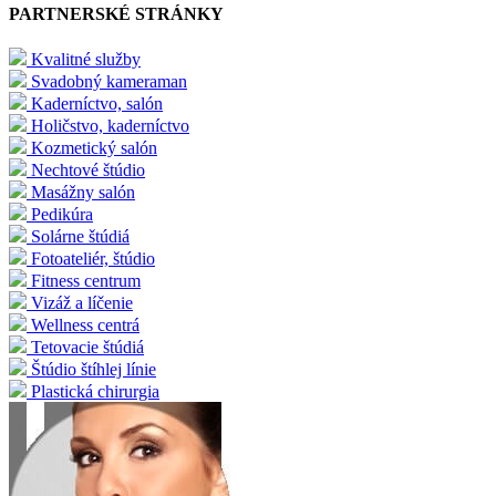
PARTNERSKÉ STRÁNKY
Kvalitné služby
Svadobný kameraman
Kaderníctvo, salón
Holičstvo, kaderníctvo
Kozmetický salón
Nechtové štúdio
Masážny salón
Pedikúra
Solárne štúdiá
Fotoateliér, štúdio
Fitness centrum
Vizáž a líčenie
Wellness centrá
Tetovacie štúdiá
Štúdio štíhlej línie
Plastická chirurgia