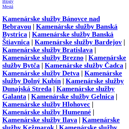
Blogy
Mestá
Kamenárske služby
Bánovce nad
Bebravou
|
Kamenárske služby
Banská
Bystrica
|
Kamenárske služby
Banská
Štiavnica
|
Kamenárske služby
Bardejov
|
Kamenárske služby
Bratislava
|
Kamenárske služby
Brezno
|
Kamenárske
služby
Bytča
|
Kamenárske služby
Čadca
|
Kamenárske služby
Detva
|
Kamenárske
služby
Dolný Kubín
|
Kamenárske služby
Dunajská Streda
|
Kamenárske služby
Galanta
|
Kamenárske služby
Gelnica
|
Kamenárske služby
Hlohovec
|
Kamenárske služby
Humenné
|
Kamenárske služby
Ilava
|
Kamenárske
služby
Kežmarok
|
Kamenárske služby