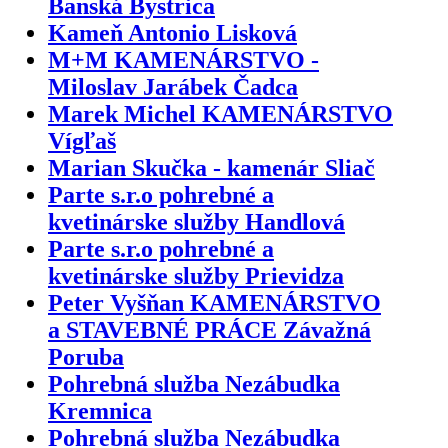
Banská Bystrica
Kameň Antonio Lisková
M+M KAMENÁRSTVO -
Miloslav Jarábek Čadca
Marek Michel KAMENÁRSTVO
Vígľaš
Marian Skučka - kamenár Sliač
Parte s.r.o pohrebné a
kvetinárske služby Handlová
Parte s.r.o pohrebné a
kvetinárske služby Prievidza
Peter Vyšňan KAMENÁRSTVO
a STAVEBNÉ PRÁCE Závažná
Poruba
Pohrebná služba Nezábudka
Kremnica
Pohrebná služba Nezábudka