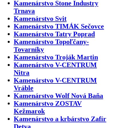
Kamenárstvo Stone Industry
Trnava
Kamenárstvo Svit
Kamenárstvo TIMÁK Sečovce
Kamenárstvo Tatry Poprad
Kamenárstvo Topoľčany-
Tovarníky
Kamenárstvo Troják Martin
Kamenárstvo V-CENTRUM
Nitra
Kamenárstvo V-CENTRUM
Vráble
Kamenárstvo Wolf Nová Baňa
Kamenárstvo ZOSTAV
Kežmarok
Kamenárstvo a krbárstvo Zafír
Detva