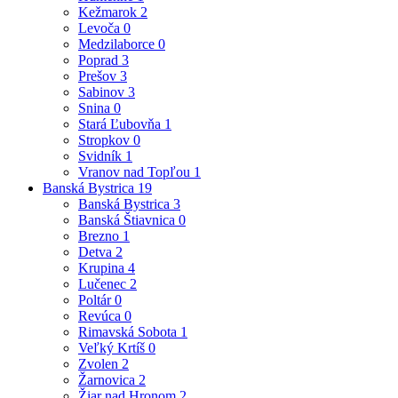
Kežmarok
2
Levoča
0
Medzilaborce
0
Poprad
3
Prešov
3
Sabinov
3
Snina
0
Stará Ľubovňa
1
Stropkov
0
Svidník
1
Vranov nad Topľou
1
Banská Bystrica
19
Banská Bystrica
3
Banská Štiavnica
0
Brezno
1
Detva
2
Krupina
4
Lučenec
2
Poltár
0
Revúca
0
Rimavská Sobota
1
Veľký Krtíš
0
Zvolen
2
Žarnovica
2
Žiar nad Hronom
2