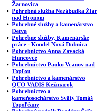
Žarnovica
Pohrebná služba Nezábudka Žiar
nad Hronom
Pohrebné služby a kamenárstvo
Detva
Pohrebné služby, Kamenárske
práce - Kondel Nová Dubnica
Pohrebníctvo Anna Zavacká
Huncovce
Pohrebníctvo Pauko Vranov nad
Topľou
Pohrebníctvo a kamenárstvo
QUO VADIS Kežmarok
Pohrebníctvo a
kameňosochárstvo Svätý Tomáš
Topoľčany