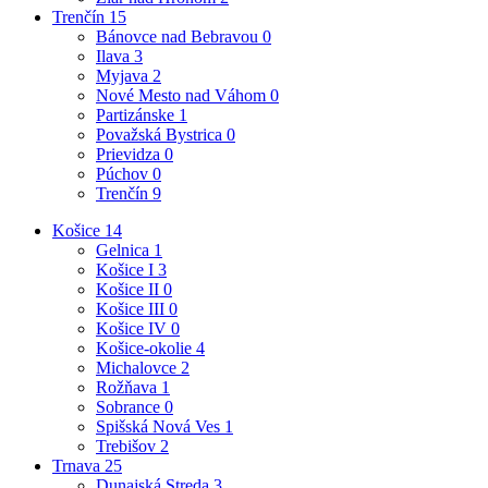
Trenčín
15
Bánovce nad Bebravou
0
Ilava
3
Myjava
2
Nové Mesto nad Váhom
0
Partizánske
1
Považská Bystrica
0
Prievidza
0
Púchov
0
Trenčín
9
Košice
14
Gelnica
1
Košice I
3
Košice II
0
Košice III
0
Košice IV
0
Košice-okolie
4
Michalovce
2
Rožňava
1
Sobrance
0
Spišská Nová Ves
1
Trebišov
2
Trnava
25
Dunajská Streda
3