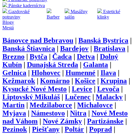
Pánske kaderníctva
Gazdovské
Masážny
Estetické
potraviny
Barber
salón
klinky
Blogy
Mestá
Bánovce nad Bebravou
|
Banská Bystrica
|
Banská Štiavnica
|
Bardejov
|
Bratislava
|
Brezno
|
Bytča
|
Čadca
|
Detva
|
Dolný
Kubín
|
Dunajská Streda
|
Galanta
|
Gelnica
|
Hlohovec
|
Humenné
|
Ilava
|
Kežmarok
|
Komárno
|
Košice
|
Krupina
|
Kysucké Nové Mesto
|
Levice
|
Levoča
|
Liptovský Mikuláš
|
Lučenec
|
Malacky
|
Martin
|
Medzilaborce
|
Michalovce
|
Myjava
|
Námestovo
|
Nitra
|
Nové Mesto
nad Váhom
|
Nové Zámky
|
Partizánske
|
Pezinok
|
Piešťany
|
Poltár
|
Poprad
|