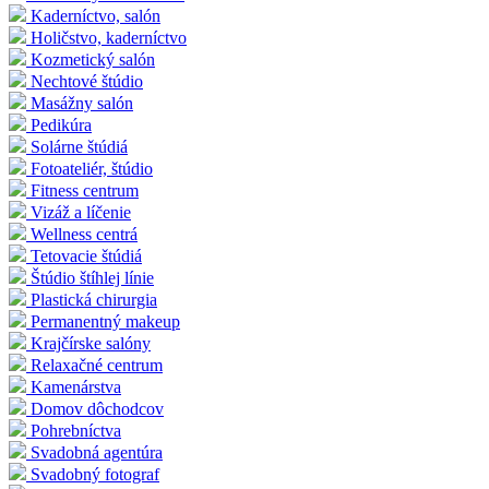
Kaderníctvo, salón
Holičstvo, kaderníctvo
Kozmetický salón
Nechtové štúdio
Masážny salón
Pedikúra
Solárne štúdiá
Fotoateliér, štúdio
Fitness centrum
Vizáž a líčenie
Wellness centrá
Tetovacie štúdiá
Štúdio štíhlej línie
Plastická chirurgia
Permanentný makeup
Krajčírske salóny
Relaxačné centrum
Kamenárstva
Domov dôchodcov
Pohrebníctva
Svadobná agentúra
Svadobný fotograf