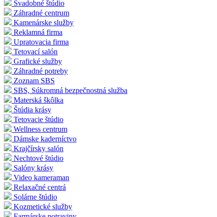
Svadobné štúdio
Záhradné centrum
Kamenárske služby
Reklamná firma
Upratovacia firma
Tetovací salón
Grafické služby
Záhradné potreby
Zoznam SBS
SBS, Súkromná bezpečnostná služba
Materská škôlka
Štúdia krásy
Tetovacie štúdio
Wellness centrum
Dámske kaderníctvo
Krajčírsky salón
Nechtové štúdio
Salóny krásy
Video kameraman
Relaxačné centrá
Solárne štúdio
Kozmetické služby
Farmárske potraviny