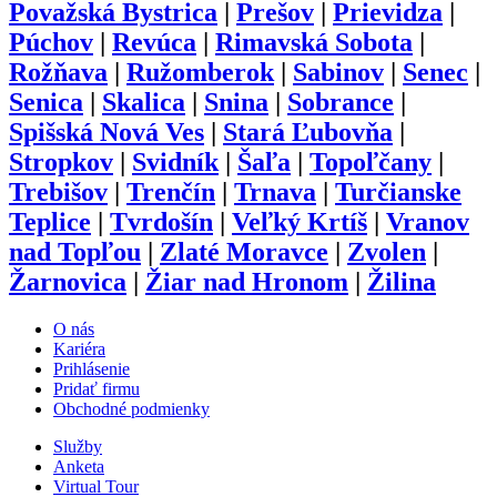
Považská Bystrica
|
Prešov
|
Prievidza
|
Púchov
|
Revúca
|
Rimavská Sobota
|
Rožňava
|
Ružomberok
|
Sabinov
|
Senec
|
Senica
|
Skalica
|
Snina
|
Sobrance
|
Spišská Nová Ves
|
Stará Ľubovňa
|
Stropkov
|
Svidník
|
Šaľa
|
Topoľčany
|
Trebišov
|
Trenčín
|
Trnava
|
Turčianske
Teplice
|
Tvrdošín
|
Veľký Krtíš
|
Vranov
nad Topľou
|
Zlaté Moravce
|
Zvolen
|
Žarnovica
|
Žiar nad Hronom
|
Žilina
O nás
Kariéra
Prihlásenie
Pridať firmu
Obchodné podmienky
Služby
Anketa
Virtual Tour