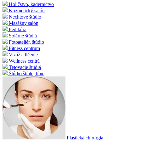
Holičstvo, kaderníctvo
Kozmetický salón
Nechtové štúdio
Masážny salón
Pedikúra
Solárne štúdiá
Fotoateliér, štúdio
Fitness centrum
Vizáž a líčenie
Wellness centrá
Tetovacie štúdiá
Štúdio štíhlej línie
Plastická chirurgia