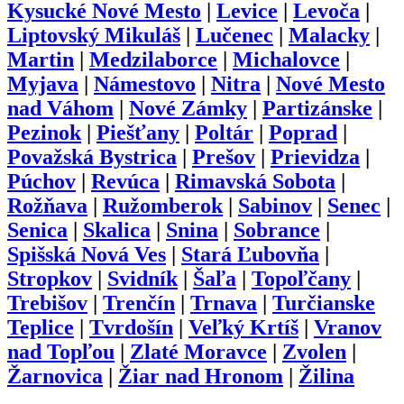
Kysucké Nové Mesto
|
Levice
|
Levoča
|
Liptovský Mikuláš
|
Lučenec
|
Malacky
|
Martin
|
Medzilaborce
|
Michalovce
|
Myjava
|
Námestovo
|
Nitra
|
Nové Mesto
nad Váhom
|
Nové Zámky
|
Partizánske
|
Pezinok
|
Piešťany
|
Poltár
|
Poprad
|
Považská Bystrica
|
Prešov
|
Prievidza
|
Púchov
|
Revúca
|
Rimavská Sobota
|
Rožňava
|
Ružomberok
|
Sabinov
|
Senec
|
Senica
|
Skalica
|
Snina
|
Sobrance
|
Spišská Nová Ves
|
Stará Ľubovňa
|
Stropkov
|
Svidník
|
Šaľa
|
Topoľčany
|
Trebišov
|
Trenčín
|
Trnava
|
Turčianske
Teplice
|
Tvrdošín
|
Veľký Krtíš
|
Vranov
nad Topľou
|
Zlaté Moravce
|
Zvolen
|
Žarnovica
|
Žiar nad Hronom
|
Žilina