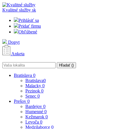
Kvalitné služby
sk
Prihlásiť sa
Pridať firmu
Obľúbené
Dopyt
Anketa
Hľadať (
)
Bratislava
0
Bratislava
0
Malacky
0
Pezinok
0
Senec
0
Prešov
0
Bardejov
0
Humenné
0
Kežmarok
0
Levoča
0
Medzilaborce
0