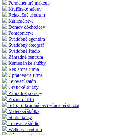
Permanentný makeup
Krajčírske salóny
Relaxačné centrum
Kamenárstva
Domov dôchodcov
Pohrebníctva
Svadobná agentúra
Svadobný fotograf
Svadobné štúdio
Záhradné centrum
Kamenárske služby
Reklamná firma
Upratovacia firma
Tetovací salón
Grafické služby
Záhradné potreby
Zoznam SBS
SBS, Súkromná bezpečnostná služba
Materská škôlka
Štúdia krásy
Tetovacie štúdio
Wellness centrum