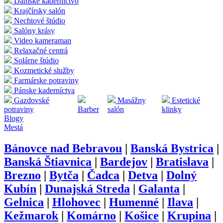
Dámske kaderníctvo
Krajčírsky salón
Nechtové štúdio
Salóny krásy
Video kameraman
Relaxačné centrá
Solárne štúdio
Kozmetické služby
Farmárske potraviny
Pánske kaderníctva
Gazdovské
Masážny
Estetické
potraviny
Barber
salón
klinky
Blogy
Mestá
Bánovce nad Bebravou
|
Banská Bystrica
|
Banská Štiavnica
|
Bardejov
|
Bratislava
|
Brezno
|
Bytča
|
Čadca
|
Detva
|
Dolný
Kubín
|
Dunajská Streda
|
Galanta
|
Gelnica
|
Hlohovec
|
Humenné
|
Ilava
|
Kežmarok
|
Komárno
|
Košice
|
Krupina
|