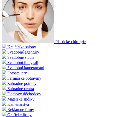
Plastické chirurgie
Krajčírske salóny
Svadobné agentúry
Svadobné štúdiá
Svadobní fotografi
Svadobní kameramani
Fotoateliéry
Farmárske potraviny
Záhradné potreby
Záhradné centrá
Domovy dôchodcov
Materské škôlky
Kamenárstva
Reklamné firmy
Grafické firmy