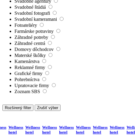
Svadobné agentúry
Svadobné štúdiá
Svadobní fotografi
Svadobní kameramani
Fotoateliéry
Farmárske potraviny
Záhradné potreby
Záhradné centrá
Domovy dôchodcov
Materské škôlky
Kamenárstva
Reklamné firmy
Grafické firmy
Pohrebníctva
Upratovacie firmy
Zoznam SBS
Rozširený filter
Zrušiť výber
ness
Wellness
Wellness
Wellness
Wellness
Wellness
Wellness
Wellness
Well
hotel
hotel
hotel
hotel
hotel
hotel
hotel
hotel