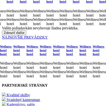
hotel
hotel
hotel
hotel
hotel
hotel
hotel
hotel
ness
Wellness
Wellness
Wellness
Wellness
Wellness
Wellness
Wellness
Well
l
hotel
hotel
hotel
hotel
hotel
hotel
hotel
hote
ness
Wellness
Wellness
Wellness
Wellness
Wellness
Wellness
Wellness
Well
l
hotel
hotel
hotel
hotel
hotel
hotel
hotel
hote
Vaším požiadavkám nevyhovuje žiadna prevádzka.
Zobraziť ďalšie
NAJNOVŠIE PREVÁDZKY
Wellness
Wellness
Wellness
Wellness
Wellness
Wellness
Wellness
Wellness
hotel
hotel
hotel
hotel
hotel
hotel
hotel
hotel
hotel
hotel
hotel
hotel
hotel
hotel
hotel
hotel
Wellness
Wellness
Wellness
Wellness
Wellness
Wellness
Wellness
Wellness
hotel
hotel
hotel
hotel
hotel
hotel
hotel
hotel
Wellness
Wellness
Wellness
Wellness
Wellness
Wellness
Wellness
Wellness
hotel
hotel
hotel
hotel
hotel
hotel
hotel
hotel
PARTNERSKÉ STRÁNKY
Kvalitné služby
Svadobný kameraman
Kaderníctvo, salón