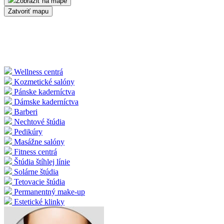
Zobraziť na mape
Zatvoriť mapu
Wellness centrá
Kozmetické salóny
Pánske kaderníctva
Dámske kaderníctva
Barberi
Nechtové štúdia
Pedikúry
Masážne salóny
Fitness centrá
Štúdia štíhlej línie
Solárne štúdia
Tetovacie štúdia
Permanentný make-up
Estetické klinky