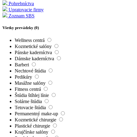
Pohrebníctva
Upratovacie firmy
Zoznam SBS
Všetky prevádzky (
0
)
Wellness centrá
Kozmetické salóny
Pánske kaderníctva
Dámske kaderníctva
Barberi
Nechtové štúdia
Pedikúry
Masážne salóny
Fitness centrá
Štúdia štíhlej línie
Solárne štúdia
Tetovacie štúdia
Permanentný make-up
Kozmetické chirurgie
Plastické chirurgie
Krajčírske salóny