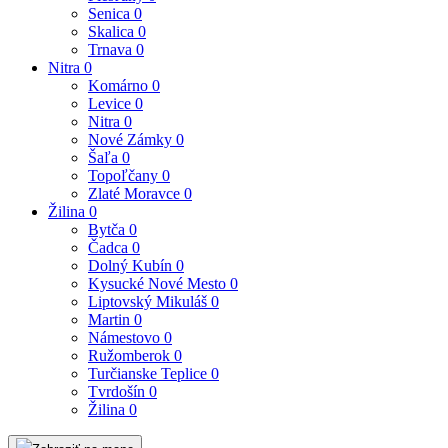
Senica
0
Skalica
0
Trnava
0
Nitra
0
Komárno
0
Levice
0
Nitra
0
Nové Zámky
0
Šaľa
0
Topoľčany
0
Zlaté Moravce
0
Žilina
0
Bytča
0
Čadca
0
Dolný Kubín
0
Kysucké Nové Mesto
0
Liptovský Mikuláš
0
Martin
0
Námestovo
0
Ružomberok
0
Turčianske Teplice
0
Tvrdošín
0
Žilina
0