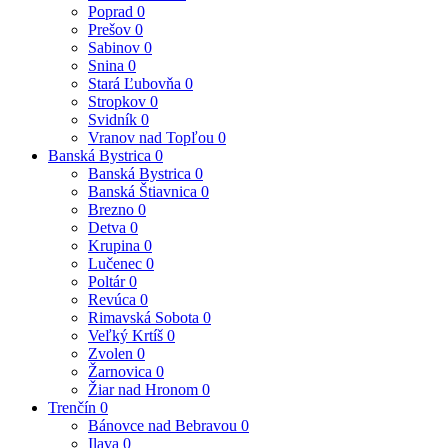
Poprad
0
Prešov
0
Sabinov
0
Snina
0
Stará Ľubovňa
0
Stropkov
0
Svidník
0
Vranov nad Topľou
0
Banská Bystrica
0
Banská Bystrica
0
Banská Štiavnica
0
Brezno
0
Detva
0
Krupina
0
Lučenec
0
Poltár
0
Revúca
0
Rimavská Sobota
0
Veľký Krtíš
0
Zvolen
0
Žarnovica
0
Žiar nad Hronom
0
Trenčín
0
Bánovce nad Bebravou
0
Ilava
0