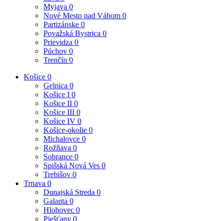
Myjava
0
Nové Mesto nad Váhom
0
Partizánske
0
Považská Bystrica
0
Prievidza
0
Púchov
0
Trenčín
0
Košice
0
Gelnica
0
Košice I
0
Košice II
0
Košice III
0
Košice IV
0
Košice-okolie
0
Michalovce
0
Rožňava
0
Sobrance
0
Spišská Nová Ves
0
Trebišov
0
Trnava
0
Dunajská Streda
0
Galanta
0
Hlohovec
0
Piešťany
0