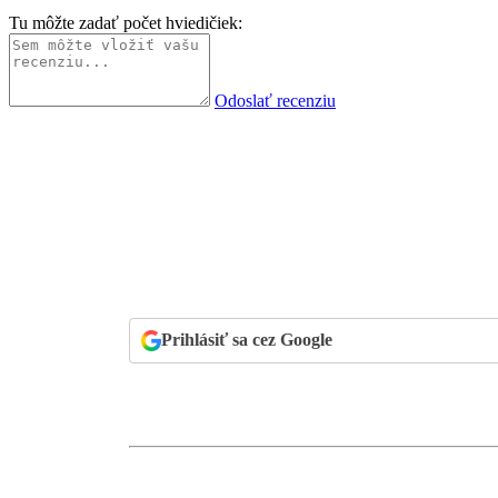
Tu môžte zadať počet hviedičiek:
Odoslať recenziu
Prihlásiť sa cez Google