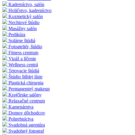
Kaderníctvo, salón
Holičstvo, kaderníctvo
Kozmetický salón
Nechtové štúdio
Masážny salón
Pedikúra
Solárne štúdiá
Fotoateliér, štúdio
Fitness centrum
Vizáž a líčenie
Wellness centrá
Tetovacie štúdiá
Štúdio štíhlej línie
Plastická chirurgia
Permanentný makeup
Krajčírske salóny
Relaxačné centrum
Kamenárstva
Domov dôchodcov
Pohrebníctva
Svadobná agentúra
Svadobný fotograf