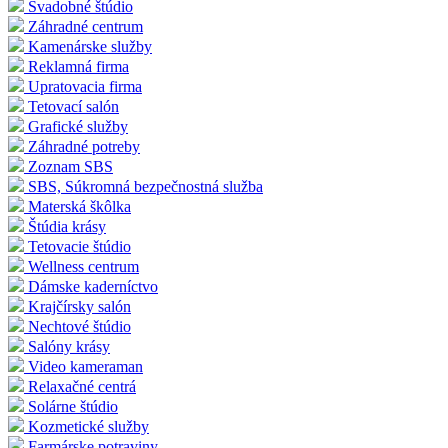
Svadobné štúdio
Záhradné centrum
Kamenárske služby
Reklamná firma
Upratovacia firma
Tetovací salón
Grafické služby
Záhradné potreby
Zoznam SBS
SBS, Súkromná bezpečnostná služba
Materská škôlka
Štúdia krásy
Tetovacie štúdio
Wellness centrum
Dámske kaderníctvo
Krajčírsky salón
Nechtové štúdio
Salóny krásy
Video kameraman
Relaxačné centrá
Solárne štúdio
Kozmetické služby
Farmárske potraviny