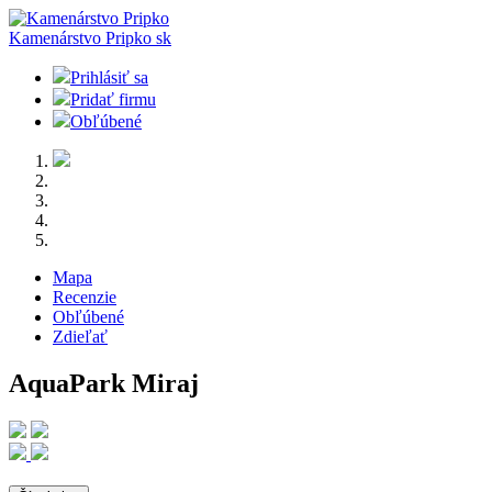
Kamenárstvo Pripko
sk
Prihlásiť sa
Pridať firmu
Obľúbené
Mapa
Recenzie
Obľúbené
Zdieľať
AquaPark Miraj