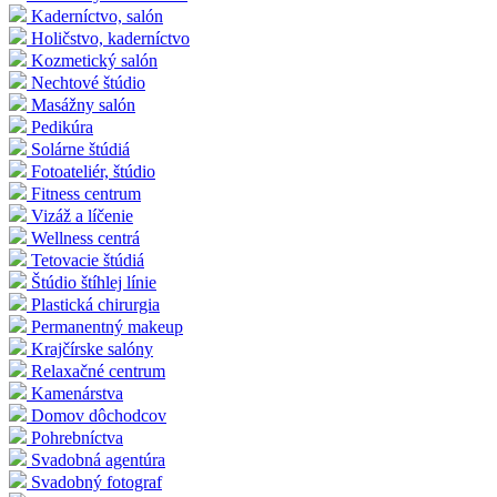
Kaderníctvo, salón
Holičstvo, kaderníctvo
Kozmetický salón
Nechtové štúdio
Masážny salón
Pedikúra
Solárne štúdiá
Fotoateliér, štúdio
Fitness centrum
Vizáž a líčenie
Wellness centrá
Tetovacie štúdiá
Štúdio štíhlej línie
Plastická chirurgia
Permanentný makeup
Krajčírske salóny
Relaxačné centrum
Kamenárstva
Domov dôchodcov
Pohrebníctva
Svadobná agentúra
Svadobný fotograf