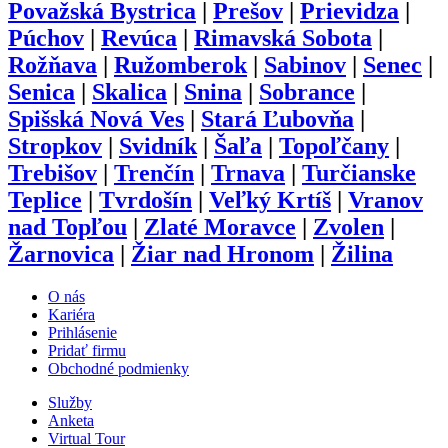
Považská Bystrica
|
Prešov
|
Prievidza
|
Púchov
|
Revúca
|
Rimavská Sobota
|
Rožňava
|
Ružomberok
|
Sabinov
|
Senec
|
Senica
|
Skalica
|
Snina
|
Sobrance
|
Spišská Nová Ves
|
Stará Ľubovňa
|
Stropkov
|
Svidník
|
Šaľa
|
Topoľčany
|
Trebišov
|
Trenčín
|
Trnava
|
Turčianske
Teplice
|
Tvrdošín
|
Veľký Krtíš
|
Vranov
nad Topľou
|
Zlaté Moravce
|
Zvolen
|
Žarnovica
|
Žiar nad Hronom
|
Žilina
O nás
Kariéra
Prihlásenie
Pridať firmu
Obchodné podmienky
Služby
Anketa
Virtual Tour