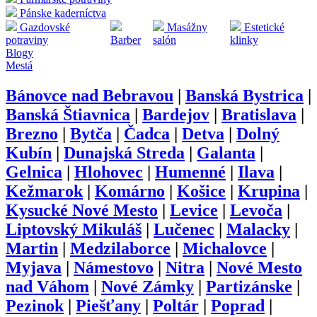
Pánske kaderníctva
Gazdovské
Masážny
Estetické
potraviny
Barber
salón
klinky
Blogy
Mestá
Bánovce nad Bebravou
|
Banská Bystrica
|
Banská Štiavnica
|
Bardejov
|
Bratislava
|
Brezno
|
Bytča
|
Čadca
|
Detva
|
Dolný
Kubín
|
Dunajská Streda
|
Galanta
|
Gelnica
|
Hlohovec
|
Humenné
|
Ilava
|
Kežmarok
|
Komárno
|
Košice
|
Krupina
|
Kysucké Nové Mesto
|
Levice
|
Levoča
|
Liptovský Mikuláš
|
Lučenec
|
Malacky
|
Martin
|
Medzilaborce
|
Michalovce
|
Myjava
|
Námestovo
|
Nitra
|
Nové Mesto
nad Váhom
|
Nové Zámky
|
Partizánske
|
Pezinok
|
Piešťany
|
Poltár
|
Poprad
|