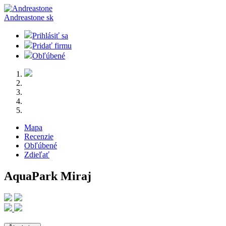
Andreastone
sk
Prihlásiť sa
Pridať firmu
Obľúbené
Mapa
Recenzie
Obľúbené
Zdieľať
AquaPark Miraj