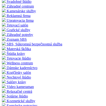
Svadobné štúdio
Záhradné centrum
Kamenárske služby
Reklamná firma
Upratovacia firma
Tetovací salón
Grafické služby
Záhradné potreby
Zoznam SBS
SBS, Súkromná bezpečnostná služba
Materská škôlka
Štúdia krásy
Tetovacie štúdio
Wellness centrum
Dámske kaderníctvo
Krajčírsky salón
Nechtové štúdio
Salóny krásy
Video kameraman
Relaxačné centrá
Solárne štúdio
Kozmetické služby
Farmárske potraviny