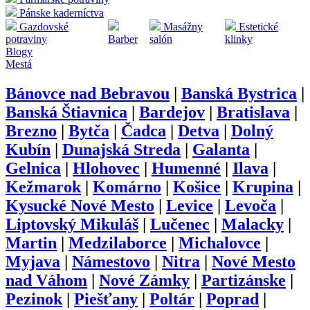
Pánske kaderníctva
Gazdovské
Masážny
Estetické
potraviny
Barber
salón
klinky
Blogy
Mestá
Bánovce nad Bebravou
|
Banská Bystrica
|
Banská Štiavnica
|
Bardejov
|
Bratislava
|
Brezno
|
Bytča
|
Čadca
|
Detva
|
Dolný
Kubín
|
Dunajská Streda
|
Galanta
|
Gelnica
|
Hlohovec
|
Humenné
|
Ilava
|
Kežmarok
|
Komárno
|
Košice
|
Krupina
|
Kysucké Nové Mesto
|
Levice
|
Levoča
|
Liptovský Mikuláš
|
Lučenec
|
Malacky
|
Martin
|
Medzilaborce
|
Michalovce
|
Myjava
|
Námestovo
|
Nitra
|
Nové Mesto
nad Váhom
|
Nové Zámky
|
Partizánske
|
Pezinok
|
Piešťany
|
Poltár
|
Poprad
|