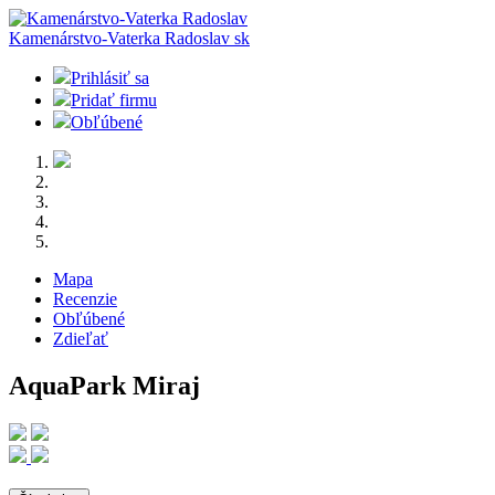
Kamenárstvo-Vaterka Radoslav
sk
Prihlásiť sa
Pridať firmu
Obľúbené
Mapa
Recenzie
Obľúbené
Zdieľať
AquaPark Miraj