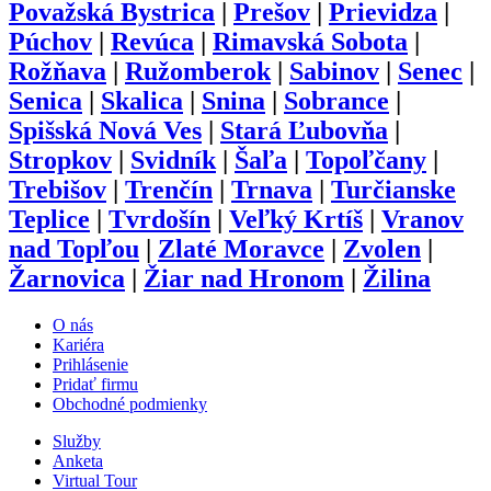
Považská Bystrica
|
Prešov
|
Prievidza
|
Púchov
|
Revúca
|
Rimavská Sobota
|
Rožňava
|
Ružomberok
|
Sabinov
|
Senec
|
Senica
|
Skalica
|
Snina
|
Sobrance
|
Spišská Nová Ves
|
Stará Ľubovňa
|
Stropkov
|
Svidník
|
Šaľa
|
Topoľčany
|
Trebišov
|
Trenčín
|
Trnava
|
Turčianske
Teplice
|
Tvrdošín
|
Veľký Krtíš
|
Vranov
nad Topľou
|
Zlaté Moravce
|
Zvolen
|
Žarnovica
|
Žiar nad Hronom
|
Žilina
O nás
Kariéra
Prihlásenie
Pridať firmu
Obchodné podmienky
Služby
Anketa
Virtual Tour