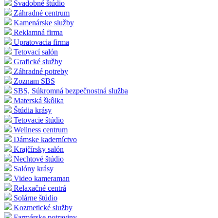
Svadobné štúdio
Záhradné centrum
Kamenárske služby
Reklamná firma
Upratovacia firma
Tetovací salón
Grafické služby
Záhradné potreby
Zoznam SBS
SBS, Súkromná bezpečnostná služba
Materská škôlka
Štúdia krásy
Tetovacie štúdio
Wellness centrum
Dámske kaderníctvo
Krajčírsky salón
Nechtové štúdio
Salóny krásy
Video kameraman
Relaxačné centrá
Solárne štúdio
Kozmetické služby
Farmárske potraviny