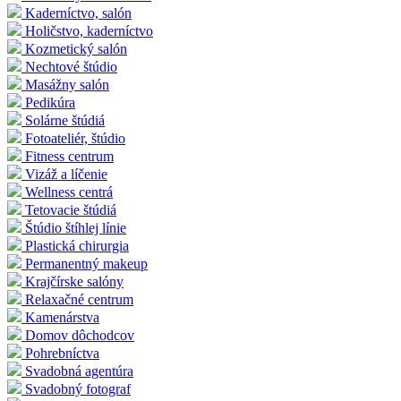
Kaderníctvo, salón
Holičstvo, kaderníctvo
Kozmetický salón
Nechtové štúdio
Masážny salón
Pedikúra
Solárne štúdiá
Fotoateliér, štúdio
Fitness centrum
Vizáž a líčenie
Wellness centrá
Tetovacie štúdiá
Štúdio štíhlej línie
Plastická chirurgia
Permanentný makeup
Krajčírske salóny
Relaxačné centrum
Kamenárstva
Domov dôchodcov
Pohrebníctva
Svadobná agentúra
Svadobný fotograf