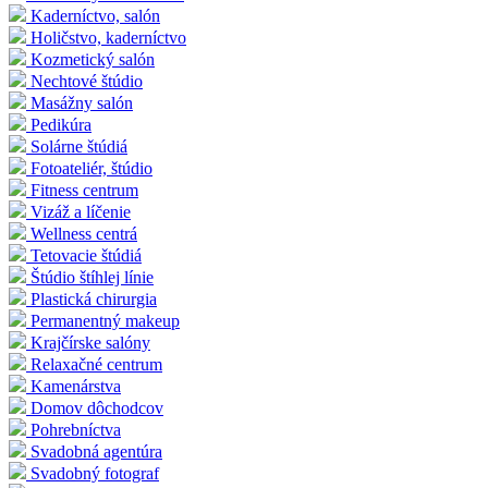
Kaderníctvo, salón
Holičstvo, kaderníctvo
Kozmetický salón
Nechtové štúdio
Masážny salón
Pedikúra
Solárne štúdiá
Fotoateliér, štúdio
Fitness centrum
Vizáž a líčenie
Wellness centrá
Tetovacie štúdiá
Štúdio štíhlej línie
Plastická chirurgia
Permanentný makeup
Krajčírske salóny
Relaxačné centrum
Kamenárstva
Domov dôchodcov
Pohrebníctva
Svadobná agentúra
Svadobný fotograf