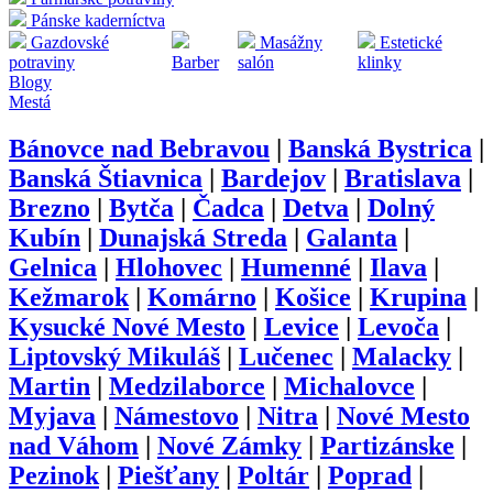
Pánske kaderníctva
Gazdovské
Masážny
Estetické
potraviny
Barber
salón
klinky
Blogy
Mestá
Bánovce nad Bebravou
|
Banská Bystrica
|
Banská Štiavnica
|
Bardejov
|
Bratislava
|
Brezno
|
Bytča
|
Čadca
|
Detva
|
Dolný
Kubín
|
Dunajská Streda
|
Galanta
|
Gelnica
|
Hlohovec
|
Humenné
|
Ilava
|
Kežmarok
|
Komárno
|
Košice
|
Krupina
|
Kysucké Nové Mesto
|
Levice
|
Levoča
|
Liptovský Mikuláš
|
Lučenec
|
Malacky
|
Martin
|
Medzilaborce
|
Michalovce
|
Myjava
|
Námestovo
|
Nitra
|
Nové Mesto
nad Váhom
|
Nové Zámky
|
Partizánske
|
Pezinok
|
Piešťany
|
Poltár
|
Poprad
|