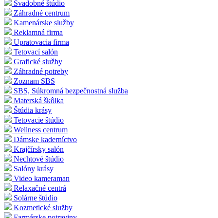
Svadobné štúdio
Záhradné centrum
Kamenárske služby
Reklamná firma
Upratovacia firma
Tetovací salón
Grafické služby
Záhradné potreby
Zoznam SBS
SBS, Súkromná bezpečnostná služba
Materská škôlka
Štúdia krásy
Tetovacie štúdio
Wellness centrum
Dámske kaderníctvo
Krajčírsky salón
Nechtové štúdio
Salóny krásy
Video kameraman
Relaxačné centrá
Solárne štúdio
Kozmetické služby
Farmárske potraviny