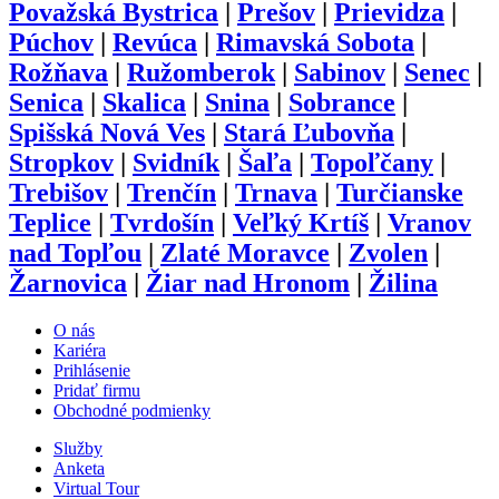
Považská Bystrica
|
Prešov
|
Prievidza
|
Púchov
|
Revúca
|
Rimavská Sobota
|
Rožňava
|
Ružomberok
|
Sabinov
|
Senec
|
Senica
|
Skalica
|
Snina
|
Sobrance
|
Spišská Nová Ves
|
Stará Ľubovňa
|
Stropkov
|
Svidník
|
Šaľa
|
Topoľčany
|
Trebišov
|
Trenčín
|
Trnava
|
Turčianske
Teplice
|
Tvrdošín
|
Veľký Krtíš
|
Vranov
nad Topľou
|
Zlaté Moravce
|
Zvolen
|
Žarnovica
|
Žiar nad Hronom
|
Žilina
O nás
Kariéra
Prihlásenie
Pridať firmu
Obchodné podmienky
Služby
Anketa
Virtual Tour