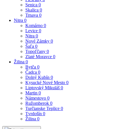
Senica
0
Skalica
0
Trnava
0
Nitra
0
Komárno
0
Levice
0
Nitra
0
Nové Zámky
0
Šaľa
0
Topoľčany
0
Zlaté Moravce
0
Žilina
0
Bytča
0
Čadca
0
Dolný Kubín
0
Kysucké Nové Mesto
0
Liptovský Mikuláš
0
Martin
0
Námestovo
0
Ružomberok
0
Turčianske Teplice
0
Tvrdošín
0
Žilina
0