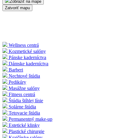
Zobraziť na mape
Zatvoriť mapu
Wellness centrá
Kozmetické salóny
Pánske kaderníctva
Dámske kaderníctva
Barberi
Nechtové štúdia
Pedikúry
Masážne salóny
Fitness centrá
Štúdia štíhlej línie
Solárne štúdia
Tetovacie štúdia
Permanentný make-up
Estetické klinky
Plastické chirurgie
Krajčírske salóny