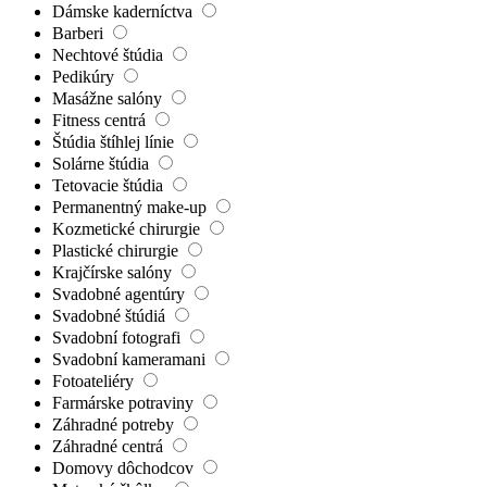
Dámske kaderníctva
Barberi
Nechtové štúdia
Pedikúry
Masážne salóny
Fitness centrá
Štúdia štíhlej línie
Solárne štúdia
Tetovacie štúdia
Permanentný make-up
Kozmetické chirurgie
Plastické chirurgie
Krajčírske salóny
Svadobné agentúry
Svadobné štúdiá
Svadobní fotografi
Svadobní kameramani
Fotoateliéry
Farmárske potraviny
Záhradné potreby
Záhradné centrá
Domovy dôchodcov