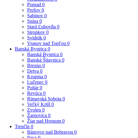
Poprad
0
Prešov
0
Sabinov
0
Snina
0
Stará Ľubovňa
0
Stropkov
0
Svidník
0
Vranov nad Topľou
0
Banská Bystrica
0
Banská Bystrica
0
Banská Štiavnica
0
Brezno
0
Detva
0
Krupina
0
Lučenec
0
Poltár
0
Revúca
0
Rimavská Sobota
0
Veľký Krtíš
0
Zvolen
0
Žarnovica
0
Žiar nad Hronom
0
Trenčín
0
Bánovce nad Bebravou
0
Ilava
0