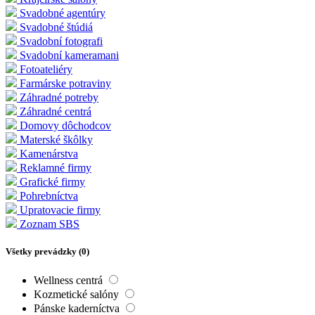
Svadobné agentúry
Svadobné štúdiá
Svadobní fotografi
Svadobní kameramani
Fotoateliéry
Farmárske potraviny
Záhradné potreby
Záhradné centrá
Domovy dôchodcov
Materské škôlky
Kamenárstva
Reklamné firmy
Grafické firmy
Pohrebníctva
Upratovacie firmy
Zoznam SBS
Všetky prevádzky (
0
)
Wellness centrá
Kozmetické salóny
Pánske kaderníctva