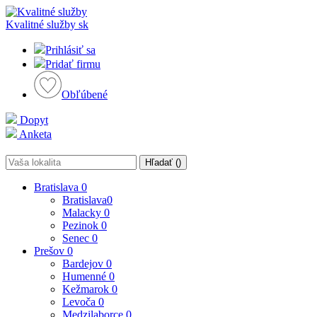
Kvalitné služby
sk
Prihlásiť sa
Pridať firmu
Obľúbené
Dopyt
Anketa
Hľadať (
)
Bratislava
0
Bratislava
0
Malacky
0
Pezinok
0
Senec
0
Prešov
0
Bardejov
0
Humenné
0
Kežmarok
0
Levoča
0
Medzilaborce
0