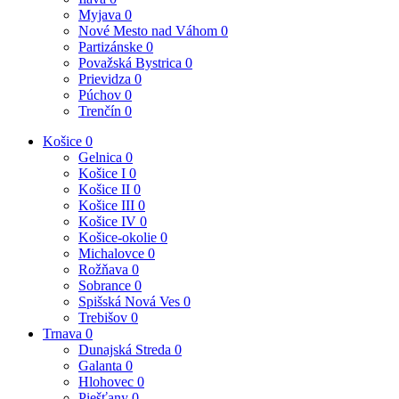
Myjava
0
Nové Mesto nad Váhom
0
Partizánske
0
Považská Bystrica
0
Prievidza
0
Púchov
0
Trenčín
0
Košice
0
Gelnica
0
Košice I
0
Košice II
0
Košice III
0
Košice IV
0
Košice-okolie
0
Michalovce
0
Rožňava
0
Sobrance
0
Spišská Nová Ves
0
Trebišov
0
Trnava
0
Dunajská Streda
0
Galanta
0
Hlohovec
0
Piešťany
0