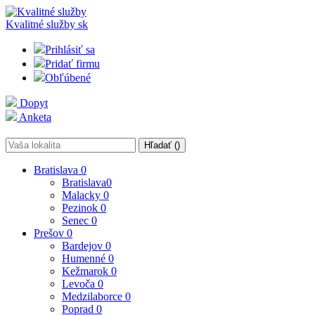
Kvalitné služby
sk
Prihlásiť sa
Pridať firmu
Obľúbené
Dopyt
Anketa
Hľadať (
)
Bratislava
0
Bratislava
0
Malacky
0
Pezinok
0
Senec
0
Prešov
0
Bardejov
0
Humenné
0
Kežmarok
0
Levoča
0
Medzilaborce
0
Poprad
0