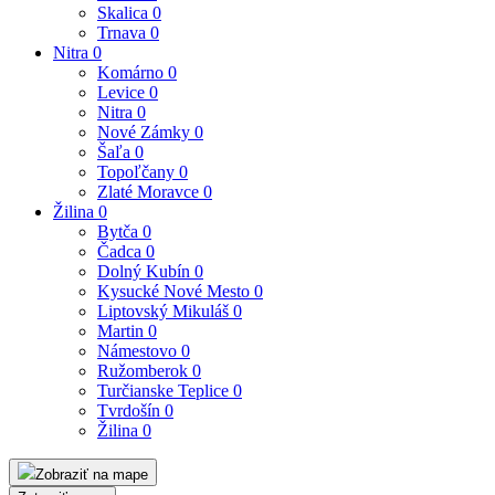
Skalica
0
Trnava
0
Nitra
0
Komárno
0
Levice
0
Nitra
0
Nové Zámky
0
Šaľa
0
Topoľčany
0
Zlaté Moravce
0
Žilina
0
Bytča
0
Čadca
0
Dolný Kubín
0
Kysucké Nové Mesto
0
Liptovský Mikuláš
0
Martin
0
Námestovo
0
Ružomberok
0
Turčianske Teplice
0
Tvrdošín
0
Žilina
0
Zobraziť na mape