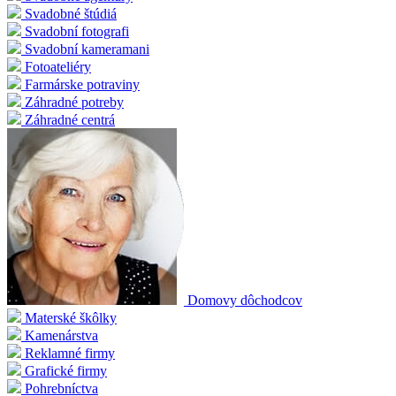
Svadobné štúdiá
Svadobní fotografi
Svadobní kameramani
Fotoateliéry
Farmárske potraviny
Záhradné potreby
Záhradné centrá
Domovy dôchodcov
Materské škôlky
Kamenárstva
Reklamné firmy
Grafické firmy
Pohrebníctva