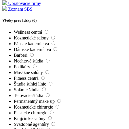
Upratovacie firmy
Zoznam SBS
Všetky prevádzky (
0
)
Wellness centrá
Kozmetické salóny
Pánske kaderníctva
Dámske kaderníctva
Barberi
Nechtové štúdia
Pedikúry
Masážne salóny
Fitness centrá
Štúdia štíhlej línie
Solárne štúdia
Tetovacie štúdia
Permanentný make-up
Kozmetické chirurgie
Plastické chirurgie
Krajčírske salóny
Svadobné agentúry