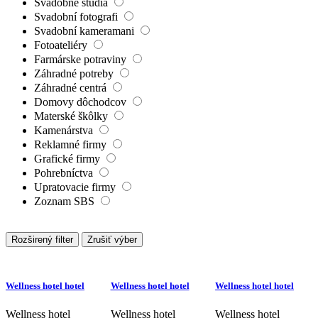
Svadobné štúdiá
Svadobní fotografi
Svadobní kameramani
Fotoateliéry
Farmárske potraviny
Záhradné potreby
Záhradné centrá
Domovy dôchodcov
Materské škôlky
Kamenárstva
Reklamné firmy
Grafické firmy
Pohrebníctva
Upratovacie firmy
Zoznam SBS
Rozširený filter
Zrušiť výber
Wellness hotel hotel
Wellness hotel hotel
Wellness hotel hotel
Wellness hotel
Wellness hotel
Wellness hotel