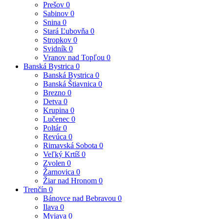
Prešov
0
Sabinov
0
Snina
0
Stará Ľubovňa
0
Stropkov
0
Svidník
0
Vranov nad Topľou
0
Banská Bystrica
0
Banská Bystrica
0
Banská Štiavnica
0
Brezno
0
Detva
0
Krupina
0
Lučenec
0
Poltár
0
Revúca
0
Rimavská Sobota
0
Veľký Krtíš
0
Zvolen
0
Žarnovica
0
Žiar nad Hronom
0
Trenčín
0
Bánovce nad Bebravou
0
Ilava
0
Myjava
0