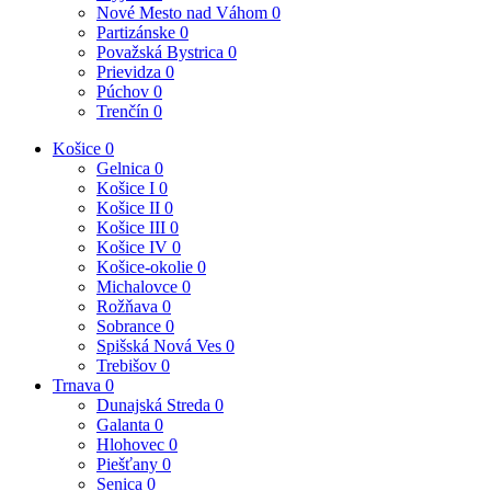
Nové Mesto nad Váhom
0
Partizánske
0
Považská Bystrica
0
Prievidza
0
Púchov
0
Trenčín
0
Košice
0
Gelnica
0
Košice I
0
Košice II
0
Košice III
0
Košice IV
0
Košice-okolie
0
Michalovce
0
Rožňava
0
Sobrance
0
Spišská Nová Ves
0
Trebišov
0
Trnava
0
Dunajská Streda
0
Galanta
0
Hlohovec
0
Piešťany
0
Senica
0