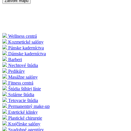
Zatvoriť mapu
Wellness centrá
Kozmetické salóny
Pánske kaderníctva
Dámske kaderníctva
Barberi
Nechtové štúdia
Pedikúry
Masážne salóny
Fitness centrá
Štúdia štíhlej línie
Solárne štúdia
Tetovacie štúdia
Permanentný make-up
Estetické klinky
Plastické chirurgie
Krajčírske salóny
Svadobné agentúry