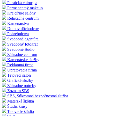
Plastická chirurgia
Permanentný makeup
Krajčírske salóny
Relaxačné centrum
Kamenárstva
Domov dôchodcov
Pohrebníctva
Svadobná agentúra
Svadobný fotograf
Svadobné štúdio
Záhradné centrum
Kamenárske služby
Reklamná firma
Upratovacia firma
Tetovací salón
Grafické služby
Záhradné potreby
Zoznam SBS
SBS, Súkromná bezpečnostná služba
Materská škôlka
Štúdia krásy
Tetovacie štúdio