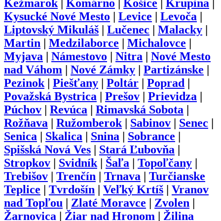
Kežmarok
|
Komárno
|
Košice
|
Krupina
|
Kysucké Nové Mesto
|
Levice
|
Levoča
|
Liptovský Mikuláš
|
Lučenec
|
Malacky
|
Martin
|
Medzilaborce
|
Michalovce
|
Myjava
|
Námestovo
|
Nitra
|
Nové Mesto
nad Váhom
|
Nové Zámky
|
Partizánske
|
Pezinok
|
Piešťany
|
Poltár
|
Poprad
|
Považská Bystrica
|
Prešov
|
Prievidza
|
Púchov
|
Revúca
|
Rimavská Sobota
|
Rožňava
|
Ružomberok
|
Sabinov
|
Senec
|
Senica
|
Skalica
|
Snina
|
Sobrance
|
Spišská Nová Ves
|
Stará Ľubovňa
|
Stropkov
|
Svidník
|
Šaľa
|
Topoľčany
|
Trebišov
|
Trenčín
|
Trnava
|
Turčianske
Teplice
|
Tvrdošín
|
Veľký Krtíš
|
Vranov
nad Topľou
|
Zlaté Moravce
|
Zvolen
|
Žarnovica
|
Žiar nad Hronom
|
Žilina