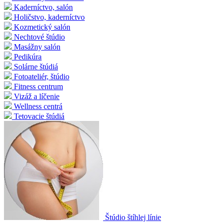
Kaderníctvo, salón
Holičstvo, kaderníctvo
Kozmetický salón
Nechtové štúdio
Masážny salón
Pedikúra
Solárne štúdiá
Fotoateliér, štúdio
Fitness centrum
Vizáž a líčenie
Wellness centrá
Tetovacie štúdiá
Štúdio štíhlej línie