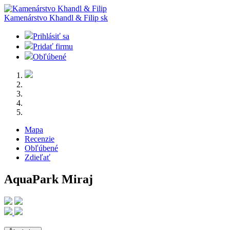
Kamenárstvo Khandl & Filip
sk
Prihlásiť sa
Pridať firmu
Obľúbené
Mapa
Recenzie
Obľúbené
Zdieľať
AquaPark Miraj