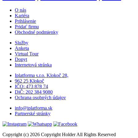
O nás
Kariéra
Prihlásenie
Pridať firmu
Obchodné podmienky
Služby
Anketa
Virtual Tour
Dopyt
Internetová stránka
Iplatforma s.r.o. Klokoč 28,
962 25 Klokoč
IČO: 473 878 74
DiČ: 202 384 9080
Ochrana osobných údajov
info@iplatforma.sk
Partnerské stránky
Copyright (c) 2026 Copyright Holder All Rights Reserved