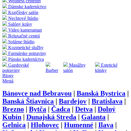
Wellness centrum
Dámske kaderníctvo
Krajčírsky salón
Nechtové štúdio
Salóny krásy
Video kameraman
Relaxačné centrá
Solárne štúdio
Kozmetické služby
Farmárske potraviny
Pánske kaderníctva
Gazdovské
Masážny
Estetické
potraviny
Barber
salón
klinky
Blogy
Mestá
Bánovce nad Bebravou
|
Banská Bystrica
|
Banská Štiavnica
|
Bardejov
|
Bratislava
|
Brezno
|
Bytča
|
Čadca
|
Detva
|
Dolný
Kubín
|
Dunajská Streda
|
Galanta
|
Gelnica
|
Hlohovec
|
Humenné
|
Ilava
|