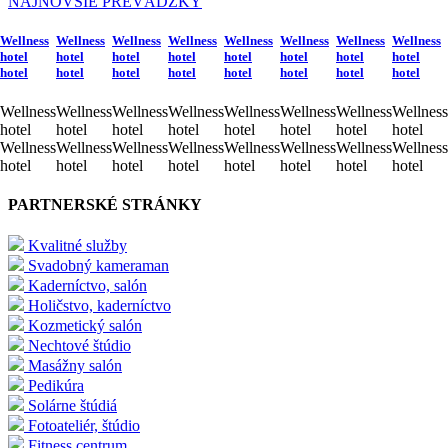
NAJNOVŠIE PREVÁDZKY
Wellness
Wellness
Wellness
Wellness
Wellness
Wellness
Wellness
Wellness
hotel
hotel
hotel
hotel
hotel
hotel
hotel
hotel
hotel
hotel
hotel
hotel
hotel
hotel
hotel
hotel
Wellness
Wellness
Wellness
Wellness
Wellness
Wellness
Wellness
Wellness
hotel
hotel
hotel
hotel
hotel
hotel
hotel
hotel
Wellness
Wellness
Wellness
Wellness
Wellness
Wellness
Wellness
Wellness
hotel
hotel
hotel
hotel
hotel
hotel
hotel
hotel
PARTNERSKÉ STRÁNKY
Kvalitné služby
Svadobný kameraman
Kaderníctvo, salón
Holičstvo, kaderníctvo
Kozmetický salón
Nechtové štúdio
Masážny salón
Pedikúra
Solárne štúdiá
Fotoateliér, štúdio
Fitness centrum