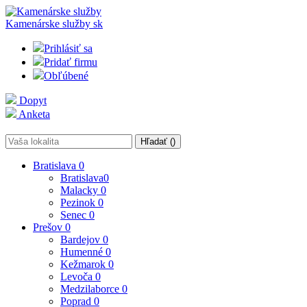
Kamenárske služby
sk
Prihlásiť sa
Pridať firmu
Obľúbené
Dopyt
Anketa
Hľadať (
)
Bratislava
0
Bratislava
0
Malacky
0
Pezinok
0
Senec
0
Prešov
0
Bardejov
0
Humenné
0
Kežmarok
0
Levoča
0
Medzilaborce
0
Poprad
0