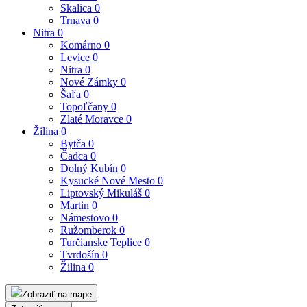
Skalica
0
Trnava
0
Nitra
0
Komárno
0
Levice
0
Nitra
0
Nové Zámky
0
Šaľa
0
Topoľčany
0
Zlaté Moravce
0
Žilina
0
Bytča
0
Čadca
0
Dolný Kubín
0
Kysucké Nové Mesto
0
Liptovský Mikuláš
0
Martin
0
Námestovo
0
Ružomberok
0
Turčianske Teplice
0
Tvrdošín
0
Žilina
0
Zobraziť na mape