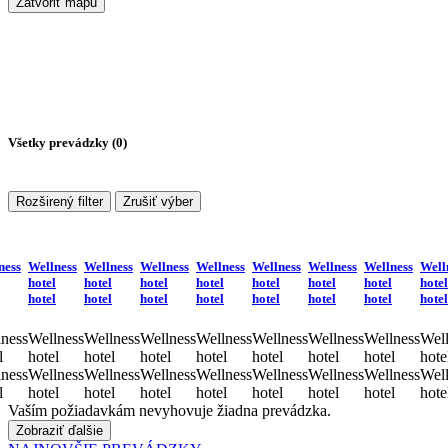
Zatvoriť mapu
Všetky prevádzky (
0
)
Rozširený filter
Zrušiť výber
ness
Wellness
Wellness
Wellness
Wellness
Wellness
Wellness
Wellness
Well
hotel
hotel
hotel
hotel
hotel
hotel
hotel
hotel
hotel
hotel
hotel
hotel
hotel
hotel
hotel
hotel
ness
Wellness
Wellness
Wellness
Wellness
Wellness
Wellness
Wellness
Well
l
hotel
hotel
hotel
hotel
hotel
hotel
hotel
hote
ness
Wellness
Wellness
Wellness
Wellness
Wellness
Wellness
Wellness
Well
l
hotel
hotel
hotel
hotel
hotel
hotel
hotel
hote
Vaším požiadavkám nevyhovuje žiadna prevádzka.
Zobraziť ďalšie