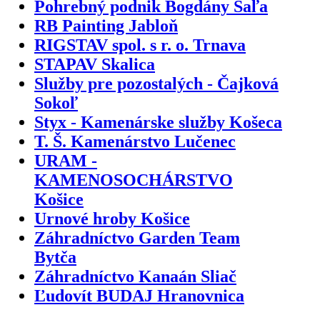
Pohrebný podnik Bogdány Šaľa
RB Painting Jabloň
RIGSTAV spol. s r. o. Trnava
STAPAV Skalica
Služby pre pozostalých - Čajková
Sokoľ
Styx - Kamenárske služby Košeca
T. Š. Kamenárstvo Lučenec
URAM -
KAMENOSOCHÁRSTVO
Košice
Urnové hroby Košice
Záhradníctvo Garden Team
Bytča
Záhradníctvo Kanaán Sliač
Ľudovít BUDAJ Hranovnica