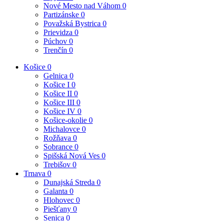
Nové Mesto nad Váhom
0
Partizánske
0
Považská Bystrica
0
Prievidza
0
Púchov
0
Trenčín
0
Košice
0
Gelnica
0
Košice I
0
Košice II
0
Košice III
0
Košice IV
0
Košice-okolie
0
Michalovce
0
Rožňava
0
Sobrance
0
Spišská Nová Ves
0
Trebišov
0
Trnava
0
Dunajská Streda
0
Galanta
0
Hlohovec
0
Piešťany
0
Senica
0