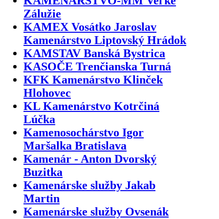
KAMENÁRSTVO-MM Veľké
Zálužie
KAMEX Vosátko Jaroslav
Kamenárstvo Liptovský Hrádok
KAMSTAV Banská Bystrica
KASOČE Trenčianska Turná
KFK Kamenárstvo Klinček
Hlohovec
KL Kamenárstvo Kotrčiná
Lúčka
Kamenosochárstvo Igor
Maršalka Bratislava
Kamenár - Anton Dvorský
Buzitka
Kamenárske služby Jakab
Martin
Kamenárske služby Ovsenák