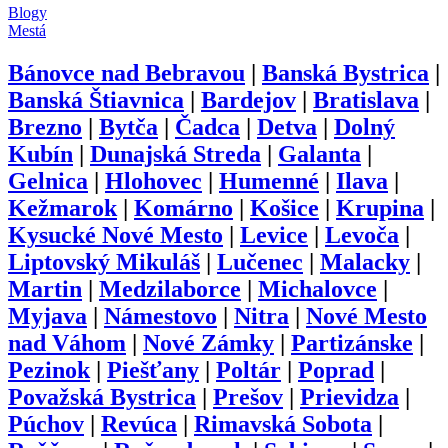
Blogy
Mestá
Bánovce nad Bebravou
|
Banská Bystrica
|
Banská Štiavnica
|
Bardejov
|
Bratislava
|
Brezno
|
Bytča
|
Čadca
|
Detva
|
Dolný
Kubín
|
Dunajská Streda
|
Galanta
|
Gelnica
|
Hlohovec
|
Humenné
|
Ilava
|
Kežmarok
|
Komárno
|
Košice
|
Krupina
|
Kysucké Nové Mesto
|
Levice
|
Levoča
|
Liptovský Mikuláš
|
Lučenec
|
Malacky
|
Martin
|
Medzilaborce
|
Michalovce
|
Myjava
|
Námestovo
|
Nitra
|
Nové Mesto
nad Váhom
|
Nové Zámky
|
Partizánske
|
Pezinok
|
Piešťany
|
Poltár
|
Poprad
|
Považská Bystrica
|
Prešov
|
Prievidza
|
Púchov
|
Revúca
|
Rimavská Sobota
|