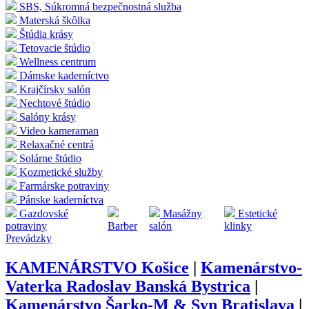
SBS, Súkromná bezpečnostná služba
Materská škôlka
Štúdia krásy
Tetovacie štúdio
Wellness centrum
Dámske kaderníctvo
Krajčírsky salón
Nechtové štúdio
Salóny krásy
Video kameraman
Relaxačné centrá
Solárne štúdio
Kozmetické služby
Farmárske potraviny
Pánske kaderníctva
Gazdovské
Masážny
Estetické
potraviny
Barber
salón
klinky
Prevádzky
KAMENÁRSTVO Košice
|
Kamenárstvo-
Vaterka Radoslav Banská Bystrica
|
Kamenárstvo Šarko-M & Syn Bratislava
|