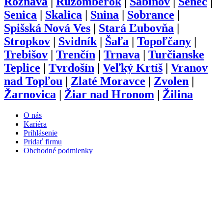
Rožňava
|
Ružomberok
|
Sabinov
|
Senec
|
Senica
|
Skalica
|
Snina
|
Sobrance
|
Spišská Nová Ves
|
Stará Ľubovňa
|
Stropkov
|
Svidník
|
Šaľa
|
Topoľčany
|
Trebišov
|
Trenčín
|
Trnava
|
Turčianske
Teplice
|
Tvrdošín
|
Veľký Krtíš
|
Vranov
nad Topľou
|
Zlaté Moravce
|
Zvolen
|
Žarnovica
|
Žiar nad Hronom
|
Žilina
O nás
Kariéra
Prihlásenie
Pridať firmu
Obchodné podmienky
Služby
Anketa
Virtual Tour
Dopyt
Internetová stránka
Iplatforma s.r.o. Klokoč 28,