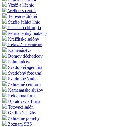
Vizáž a líčenie
Wellness centrá
Tetovacie štúdiá
Štúdio štíhlej línie
Plastická chirurgia
Permanentný makeup
Krajčírske salóny
Relaxačné centrum
Kamenárstva
Domov dôchodcov
Pohrebníctva
Svadobná agentúra
Svadobný fotograf
Svadobné štúdio
Záhradné centrum
Kamenárske služby
Reklamná firma
Upratovacia firma
Tetovací salón
Grafické služby
Záhradné potreby
Zoznam SBS