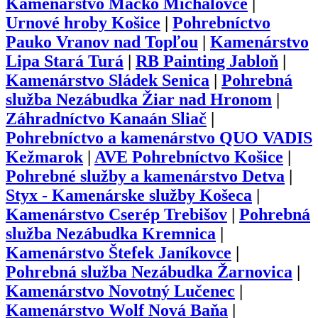
Kamenárstvo Macko Michalovce
|
Urnové hroby Košice
|
Pohrebníctvo
Pauko Vranov nad Topľou
|
Kamenárstvo
Lipa Stará Turá
|
RB Painting Jabloň
|
Kamenárstvo Sládek Senica
|
Pohrebná
služba Nezábudka Žiar nad Hronom
|
Záhradníctvo Kanaán Sliač
|
Pohrebníctvo a kamenárstvo QUO VADIS
Kežmarok
|
AVE Pohrebníctvo Košice
|
Pohrebné služby a kamenárstvo Detva
|
Styx - Kamenárske služby Košeca
|
Kamenárstvo Cserép Trebišov
|
Pohrebná
služba Nezábudka Kremnica
|
Kamenárstvo Štefek Janíkovce
|
Pohrebná služba Nezábudka Žarnovica
|
Kamenárstvo Novotný Lučenec
|
Kamenárstvo Wolf Nová Baňa
|