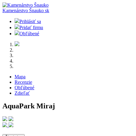
Kamenárstvo Šnauko
sk
Prihlásiť sa
Pridať firmu
Obľúbené
Mapa
Recenzie
Obľúbené
Zdieľať
AquaPark Miraj