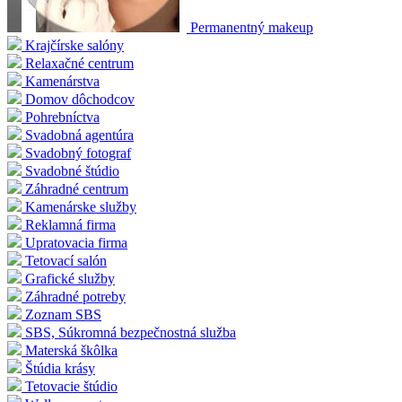
Permanentný makeup
Krajčírske salóny
Relaxačné centrum
Kamenárstva
Domov dôchodcov
Pohrebníctva
Svadobná agentúra
Svadobný fotograf
Svadobné štúdio
Záhradné centrum
Kamenárske služby
Reklamná firma
Upratovacia firma
Tetovací salón
Grafické služby
Záhradné potreby
Zoznam SBS
SBS, Súkromná bezpečnostná služba
Materská škôlka
Štúdia krásy
Tetovacie štúdio