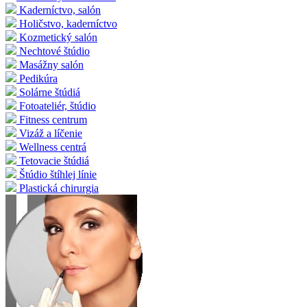
Kaderníctvo, salón
Holičstvo, kaderníctvo
Kozmetický salón
Nechtové štúdio
Masážny salón
Pedikúra
Solárne štúdiá
Fotoateliér, štúdio
Fitness centrum
Vizáž a líčenie
Wellness centrá
Tetovacie štúdiá
Štúdio štíhlej línie
Plastická chirurgia