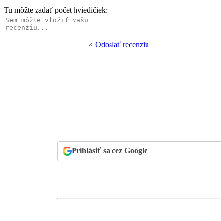
Tu môžte zadať počet hviedičiek:
Odoslať recenziu
Prihlásiť sa cez Google