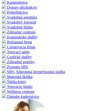
Kamenárstva
Domov dôchodcov
Pohrebníctva
Svadobná agentúra
Svadobný fotograf
Svadobné štúdio
Záhradné centrum
Kamenárske služby
Reklamná firma
Upratovacia firma
Tetovací salón
Grafické služby
Záhradné potreby
Zoznam SBS
SBS, Súkromná bezpečnostná služba
Materská škôlka
Štúdia krásy
Tetovacie štúdio
Wellness centrum
Dámske kaderníctvo