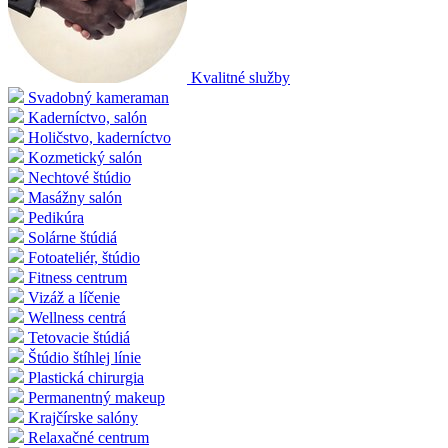
Kvalitné služby
Svadobný kameraman
Kaderníctvo, salón
Holičstvo, kaderníctvo
Kozmetický salón
Nechtové štúdio
Masážny salón
Pedikúra
Solárne štúdiá
Fotoateliér, štúdio
Fitness centrum
Vizáž a líčenie
Wellness centrá
Tetovacie štúdiá
Štúdio štíhlej línie
Plastická chirurgia
Permanentný makeup
Krajčírske salóny
Relaxačné centrum