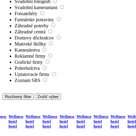
Svadobní fotografi
Svadobní kameramani
Fotoateliéry
Farmárske potraviny
Záhradné potreby
Záhradné centrá
Domovy dôchodcov
Materské škôlky
Kamenárstva
Reklamné firmy
Grafické firmy
Pohrebníctva
Upratovacie firmy
Zoznam SBS
Rozširený filter
Zrušiť výber
ness
Wellness
Wellness
Wellness
Wellness
Wellness
Wellness
Wellness
Well
hotel
hotel
hotel
hotel
hotel
hotel
hotel
hotel
hotel
hotel
hotel
hotel
hotel
hotel
hotel
hotel