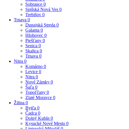
Sobrance
0
Spišská Nová Ves
0
Trebišov
0
Trnava
0
Dunajská Streda
0
Galanta
0
Hlohovec
0
Piešťany
0
Senica
0
Skalica
0
Trnava
0
Nitra
0
Komárno
0
Levice
0
Nitra
0
Nové Zámky
0
Šaľa
0
Topoľčany
0
Zlaté Moravce
0
Žilina
0
Bytča
0
Čadca
0
Dolný Kubín
0
Kysucké Nové Mesto
0
Liptovský Mikuláš
0