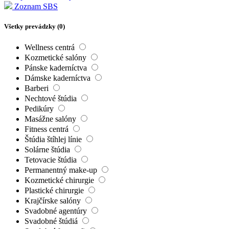
Zoznam SBS
Všetky prevádzky (
0
)
Wellness centrá
Kozmetické salóny
Pánske kaderníctva
Dámske kaderníctva
Barberi
Nechtové štúdia
Pedikúry
Masážne salóny
Fitness centrá
Štúdia štíhlej línie
Solárne štúdia
Tetovacie štúdia
Permanentný make-up
Kozmetické chirurgie
Plastické chirurgie
Krajčírske salóny
Svadobné agentúry
Svadobné štúdiá