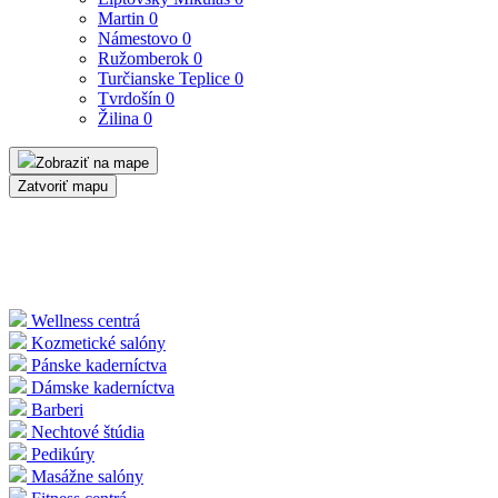
Martin
0
Námestovo
0
Ružomberok
0
Turčianske Teplice
0
Tvrdošín
0
Žilina
0
Zobraziť na mape
Zatvoriť mapu
Wellness centrá
Kozmetické salóny
Pánske kaderníctva
Dámske kaderníctva
Barberi
Nechtové štúdia
Pedikúry
Masážne salóny