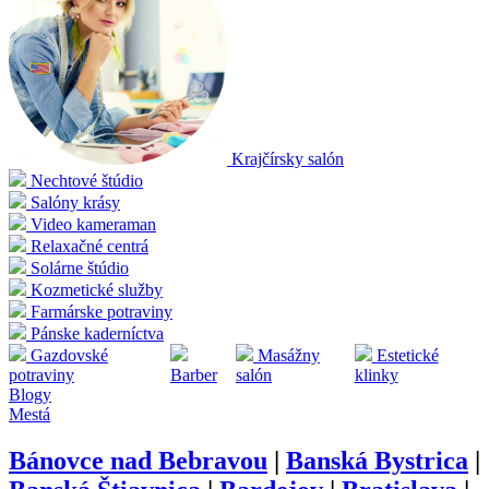
Krajčírsky salón
Nechtové štúdio
Salóny krásy
Video kameraman
Relaxačné centrá
Solárne štúdio
Kozmetické služby
Farmárske potraviny
Pánske kaderníctva
Gazdovské
Masážny
Estetické
potraviny
Barber
salón
klinky
Blogy
Mestá
Bánovce nad Bebravou
|
Banská Bystrica
|