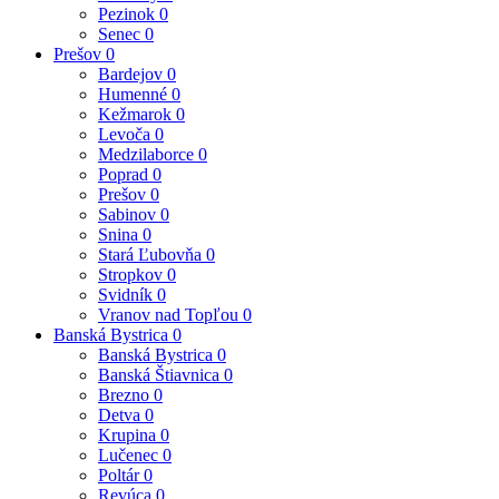
Pezinok
0
Senec
0
Prešov
0
Bardejov
0
Humenné
0
Kežmarok
0
Levoča
0
Medzilaborce
0
Poprad
0
Prešov
0
Sabinov
0
Snina
0
Stará Ľubovňa
0
Stropkov
0
Svidník
0
Vranov nad Topľou
0
Banská Bystrica
0
Banská Bystrica
0
Banská Štiavnica
0
Brezno
0
Detva
0
Krupina
0
Lučenec
0
Poltár
0
Revúca
0