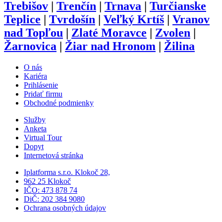
Trebišov
|
Trenčín
|
Trnava
|
Turčianske
Teplice
|
Tvrdošín
|
Veľký Krtíš
|
Vranov
nad Topľou
|
Zlaté Moravce
|
Zvolen
|
Žarnovica
|
Žiar nad Hronom
|
Žilina
O nás
Kariéra
Prihlásenie
Pridať firmu
Obchodné podmienky
Služby
Anketa
Virtual Tour
Dopyt
Internetová stránka
Iplatforma s.r.o. Klokoč 28,
962 25 Klokoč
IČO: 473 878 74
DiČ: 202 384 9080
Ochrana osobných údajov