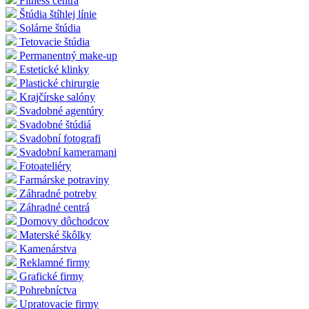
Fitness centrá
Štúdia štíhlej línie
Solárne štúdia
Tetovacie štúdia
Permanentný make-up
Estetické klinky
Plastické chirurgie
Krajčírske salóny
Svadobné agentúry
Svadobné štúdiá
Svadobní fotografi
Svadobní kameramani
Fotoateliéry
Farmárske potraviny
Záhradné potreby
Záhradné centrá
Domovy dôchodcov
Materské škôlky
Kamenárstva
Reklamné firmy
Grafické firmy
Pohrebníctva
Upratovacie firmy