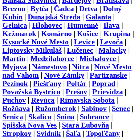
Banská Štiavnica
|
Bardejov
|
Bratislava
|
Brezno
|
Bytča
|
Čadca
|
Detva
|
Dolný
Kubín
|
Dunajská Streda
|
Galanta
|
Gelnica
|
Hlohovec
|
Humenné
|
Ilava
|
Kežmarok
|
Komárno
|
Košice
|
Krupina
|
Kysucké Nové Mesto
|
Levice
|
Levoča
|
Liptovský Mikuláš
|
Lučenec
|
Malacky
|
Martin
|
Medzilaborce
|
Michalovce
|
Myjava
|
Námestovo
|
Nitra
|
Nové Mesto
nad Váhom
|
Nové Zámky
|
Partizánske
|
Pezinok
|
Piešťany
|
Poltár
|
Poprad
|
Považská Bystrica
|
Prešov
|
Prievidza
|
Púchov
|
Revúca
|
Rimavská Sobota
|
Rožňava
|
Ružomberok
|
Sabinov
|
Senec
|
Senica
|
Skalica
|
Snina
|
Sobrance
|
Spišská Nová Ves
|
Stará Ľubovňa
|
Stropkov
|
Svidník
|
Šaľa
|
Topoľčany
|