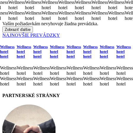
ness
Wellness
Wellness
Wellness
Wellness
Wellness
Wellness
Wellness
Well
l
hotel
hotel
hotel
hotel
hotel
hotel
hotel
hote
ness
Wellness
Wellness
Wellness
Wellness
Wellness
Wellness
Wellness
Well
l
hotel
hotel
hotel
hotel
hotel
hotel
hotel
hote
Vaším požiadavkám nevyhovuje žiadna prevádzka.
Zobraziť ďalšie
NAJNOVŠIE PREVÁDZKY
Wellness
Wellness
Wellness
Wellness
Wellness
Wellness
Wellness
Wellness
hotel
hotel
hotel
hotel
hotel
hotel
hotel
hotel
hotel
hotel
hotel
hotel
hotel
hotel
hotel
hotel
Wellness
Wellness
Wellness
Wellness
Wellness
Wellness
Wellness
Wellness
hotel
hotel
hotel
hotel
hotel
hotel
hotel
hotel
Wellness
Wellness
Wellness
Wellness
Wellness
Wellness
Wellness
Wellness
hotel
hotel
hotel
hotel
hotel
hotel
hotel
hotel
PARTNERSKÉ STRÁNKY