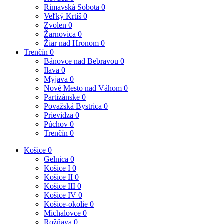
Rimavská Sobota
0
Veľký Krtíš
0
Zvolen
0
Žarnovica
0
Žiar nad Hronom
0
Trenčín
0
Bánovce nad Bebravou
0
Ilava
0
Myjava
0
Nové Mesto nad Váhom
0
Partizánske
0
Považská Bystrica
0
Prievidza
0
Púchov
0
Trenčín
0
Košice
0
Gelnica
0
Košice I
0
Košice II
0
Košice III
0
Košice IV
0
Košice-okolie
0
Michalovce
0
Rožňava
0