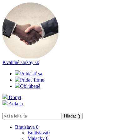
Kvalitné služby
sk
Prihlásiť sa
Pridať firmu
Obľúbené
Dopyt
Anketa
Hľadať (
)
Bratislava
0
Bratislava
0
Malacky
0