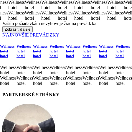
ness
Wellness
Wellness
Wellness
Wellness
Wellness
Wellness
Wellness
Well
l
hotel
hotel
hotel
hotel
hotel
hotel
hotel
hote
ness
Wellness
Wellness
Wellness
Wellness
Wellness
Wellness
Wellness
Well
l
hotel
hotel
hotel
hotel
hotel
hotel
hotel
hote
Vaším požiadavkám nevyhovuje žiadna prevádzka.
Zobraziť ďalšie
NAJNOVŠIE PREVÁDZKY
Wellness
Wellness
Wellness
Wellness
Wellness
Wellness
Wellness
Wellness
hotel
hotel
hotel
hotel
hotel
hotel
hotel
hotel
hotel
hotel
hotel
hotel
hotel
hotel
hotel
hotel
Wellness
Wellness
Wellness
Wellness
Wellness
Wellness
Wellness
Wellness
hotel
hotel
hotel
hotel
hotel
hotel
hotel
hotel
Wellness
Wellness
Wellness
Wellness
Wellness
Wellness
Wellness
Wellness
hotel
hotel
hotel
hotel
hotel
hotel
hotel
hotel
PARTNERSKÉ STRÁNKY