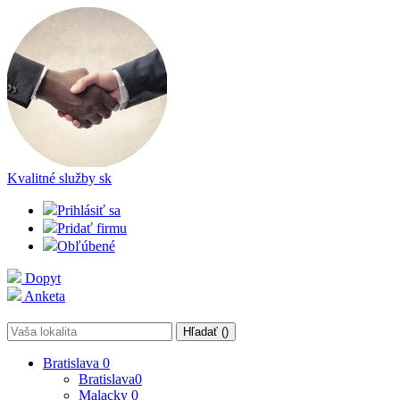
Kvalitné služby
sk
Prihlásiť sa
Pridať firmu
Obľúbené
Dopyt
Anketa
Hľadať (
)
Bratislava
0
Bratislava
0
Malacky
0