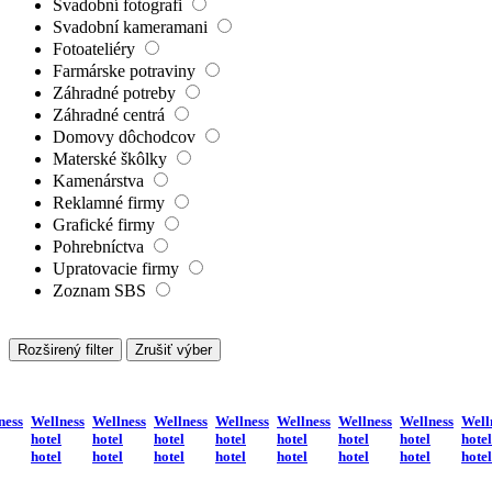
Svadobní fotografi
Svadobní kameramani
Fotoateliéry
Farmárske potraviny
Záhradné potreby
Záhradné centrá
Domovy dôchodcov
Materské škôlky
Kamenárstva
Reklamné firmy
Grafické firmy
Pohrebníctva
Upratovacie firmy
Zoznam SBS
Rozširený filter
Zrušiť výber
ness
Wellness
Wellness
Wellness
Wellness
Wellness
Wellness
Wellness
Well
hotel
hotel
hotel
hotel
hotel
hotel
hotel
hotel
hotel
hotel
hotel
hotel
hotel
hotel
hotel
hotel