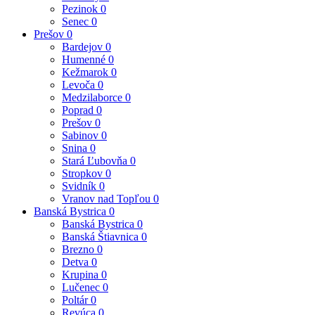
Pezinok
0
Senec
0
Prešov
0
Bardejov
0
Humenné
0
Kežmarok
0
Levoča
0
Medzilaborce
0
Poprad
0
Prešov
0
Sabinov
0
Snina
0
Stará Ľubovňa
0
Stropkov
0
Svidník
0
Vranov nad Topľou
0
Banská Bystrica
0
Banská Bystrica
0
Banská Štiavnica
0
Brezno
0
Detva
0
Krupina
0
Lučenec
0
Poltár
0
Revúca
0