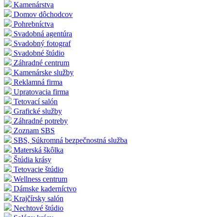
Kamenárstva
Domov dôchodcov
Pohrebníctva
Svadobná agentúra
Svadobný fotograf
Svadobné štúdio
Záhradné centrum
Kamenárske služby
Reklamná firma
Upratovacia firma
Tetovací salón
Grafické služby
Záhradné potreby
Zoznam SBS
SBS, Súkromná bezpečnostná služba
Materská škôlka
Štúdia krásy
Tetovacie štúdio
Wellness centrum
Dámske kaderníctvo
Krajčírsky salón
Nechtové štúdio