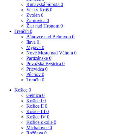
Rimavská Sobota
0
Veľký Krtíš
0
Zvolen
0
Žarnovica
0
Žiar nad Hronom
0
Trenčín
0
Bánovce nad Bebravou
0
Ilava
0
Myjava
0
Nové Mesto nad Váhom
0
Partizánske
0
Považská Bystrica
0
Prievidza
0
Púchov
0
Trenčín
0
Košice
0
Gelnica
0
Košice I
0
Košice II
0
Košice III
0
Košice IV
0
Košice-okolie
0
Michalovce
0
Rožňava
0