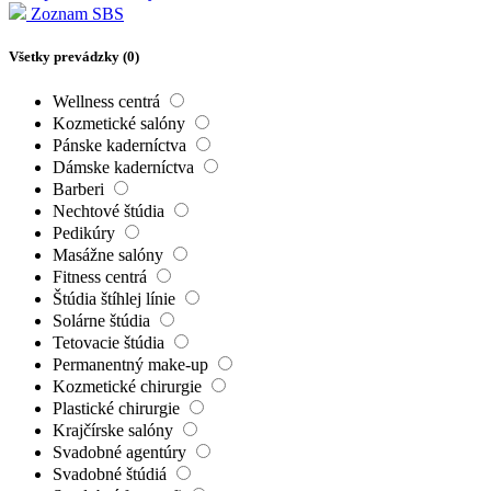
Zoznam SBS
Všetky prevádzky (
0
)
Wellness centrá
Kozmetické salóny
Pánske kaderníctva
Dámske kaderníctva
Barberi
Nechtové štúdia
Pedikúry
Masážne salóny
Fitness centrá
Štúdia štíhlej línie
Solárne štúdia
Tetovacie štúdia
Permanentný make-up
Kozmetické chirurgie
Plastické chirurgie
Krajčírske salóny
Svadobné agentúry
Svadobné štúdiá