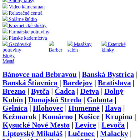
Salóny krásy
Video kameraman
Relaxačné centrá
Solárne štúdio
Kozmetické služby
Farmárske potraviny
Pánske kaderníctva
Gazdovské
Masážny
Estetické
potraviny
Barber
salón
klinky
Blogy
Mestá
Bánovce nad Bebravou
|
Banská Bystrica
|
Banská Štiavnica
|
Bardejov
|
Bratislava
|
Brezno
|
Bytča
|
Čadca
|
Detva
|
Dolný
Kubín
|
Dunajská Streda
|
Galanta
|
Gelnica
|
Hlohovec
|
Humenné
|
Ilava
|
Kežmarok
|
Komárno
|
Košice
|
Krupina
|
Kysucké Nové Mesto
|
Levice
|
Levoča
|
Liptovský Mikuláš
|
Lučenec
|
Malacky
|