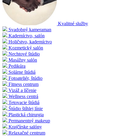
Kvalitné služby
Svadobný kameraman
Kaderníctvo, salón
Holičstvo, kaderníctvo
Kozmetický salón
Nechtové štúdio
Masážny salón
Pedikúra
Solárne štúdiá
Fotoateliér, štúdio
Fitness centrum
Vizáž a líčenie
Wellness centrá
Tetovacie štúdiá
Štúdio štíhlej línie
Plastická chirurgia
Permanentný makeup
Krajčírske salóny
Relaxačné centrum