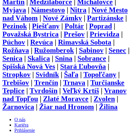
Martin
|
Medzilaborce
|
Michalovce
|
Myjava
|
Námestovo
|
Nitra
|
Nové Mesto
nad Váhom
|
Nové Zámky
|
Partizánske
|
Pezinok
|
Piešťany
|
Poltár
|
Poprad
|
Považská Bystrica
|
Prešov
|
Prievidza
|
Púchov
|
Revúca
|
Rimavská Sobota
|
Rožňava
|
Ružomberok
|
Sabinov
|
Senec
|
Senica
|
Skalica
|
Snina
|
Sobrance
|
Spišská Nová Ves
|
Stará Ľubovňa
|
Stropkov
|
Svidník
|
Šaľa
|
Topoľčany
|
Trebišov
|
Trenčín
|
Trnava
|
Turčianske
Teplice
|
Tvrdošín
|
Veľký Krtíš
|
Vranov
nad Topľou
|
Zlaté Moravce
|
Zvolen
|
Žarnovica
|
Žiar nad Hronom
|
Žilina
O nás
Kariéra
Prihlásenie