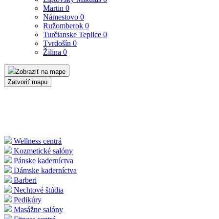
Martin
0
Námestovo
0
Ružomberok
0
Turčianske Teplice
0
Tvrdošín
0
Žilina
0
Zobraziť na mape
Zatvoriť mapu
Wellness centrá
Kozmetické salóny
Pánske kaderníctva
Dámske kaderníctva
Barberi
Nechtové štúdia
Pedikúry
Masážne salóny