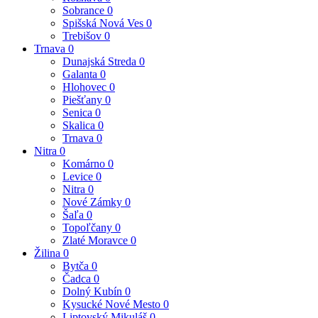
Sobrance
0
Spišská Nová Ves
0
Trebišov
0
Trnava
0
Dunajská Streda
0
Galanta
0
Hlohovec
0
Piešťany
0
Senica
0
Skalica
0
Trnava
0
Nitra
0
Komárno
0
Levice
0
Nitra
0
Nové Zámky
0
Šaľa
0
Topoľčany
0
Zlaté Moravce
0
Žilina
0
Bytča
0
Čadca
0
Dolný Kubín
0
Kysucké Nové Mesto
0
Liptovský Mikuláš
0