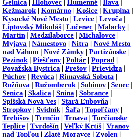
Gelnica
|
Hlohovec
|
Humenné
|
Ilava
|
Kežmarok
|
Komárno
|
Košice
|
Krupina
|
Kysucké Nové Mesto
|
Levice
|
Levoča
|
Liptovský Mikuláš
|
Lučenec
|
Malacky
|
Martin
|
Medzilaborce
|
Michalovce
|
Myjava
|
Námestovo
|
Nitra
|
Nové Mesto
nad Váhom
|
Nové Zámky
|
Partizánske
|
Pezinok
|
Piešťany
|
Poltár
|
Poprad
|
Považská Bystrica
|
Prešov
|
Prievidza
|
Púchov
|
Revúca
|
Rimavská Sobota
|
Rožňava
|
Ružomberok
|
Sabinov
|
Senec
|
Senica
|
Skalica
|
Snina
|
Sobrance
|
Spišská Nová Ves
|
Stará Ľubovňa
|
Stropkov
|
Svidník
|
Šaľa
|
Topoľčany
|
Trebišov
|
Trenčín
|
Trnava
|
Turčianske
Teplice
|
Tvrdošín
|
Veľký Krtíš
|
Vranov
nad Topľou
|
Zlaté Moravce
|
Zvolen
|