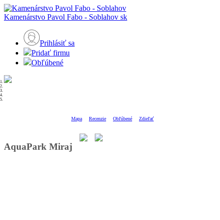
Kamenárstvo Pavol Fabo - Soblahov
sk
Prihlásiť sa
Pridať firmu
Obľúbené
Mapa
Recenzie
Obľúbené
Zdieľať
AquaPark Miraj