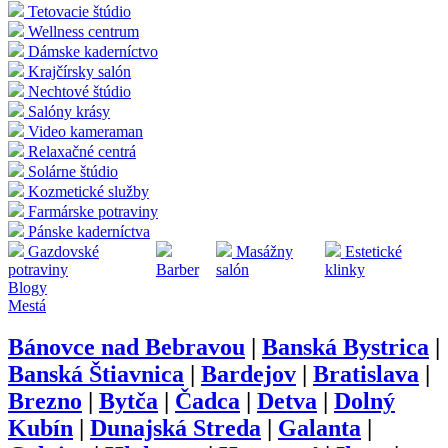
Tetovacie štúdio
Wellness centrum
Dámske kaderníctvo
Krajčírsky salón
Nechtové štúdio
Salóny krásy
Video kameraman
Relaxačné centrá
Solárne štúdio
Kozmetické služby
Farmárske potraviny
Pánske kaderníctva
Gazdovské
Masážny
Estetické
potraviny
Barber
salón
klinky
Blogy
Mestá
Bánovce nad Bebravou
|
Banská Bystrica
|
Banská Štiavnica
|
Bardejov
|
Bratislava
|
Brezno
|
Bytča
|
Čadca
|
Detva
|
Dolný
Kubín
|
Dunajská Streda
|
Galanta
|