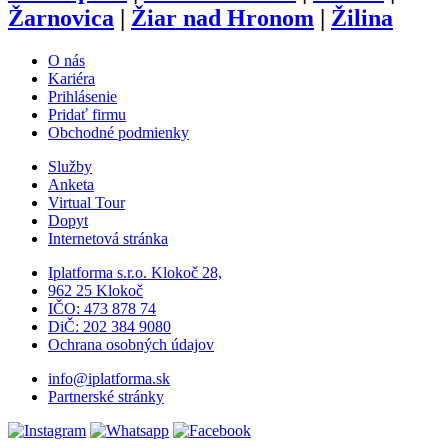
Žarnovica
|
Žiar nad Hronom
|
Žilina
O nás
Kariéra
Prihlásenie
Pridať firmu
Obchodné podmienky
Služby
Anketa
Virtual Tour
Dopyt
Internetová stránka
Iplatforma s.r.o. Klokoč 28,
962 25 Klokoč
IČO: 473 878 74
DiČ: 202 384 9080
Ochrana osobných údajov
info@iplatforma.sk
Partnerské stránky