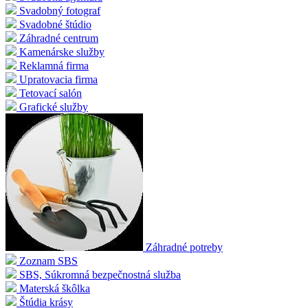
Svadobný fotograf
Svadobné štúdio
Záhradné centrum
Kamenárske služby
Reklamná firma
Upratovacia firma
Tetovací salón
Grafické služby
Záhradné potreby
Zoznam SBS
SBS, Súkromná bezpečnostná služba
Materská škôlka
Štúdia krásy