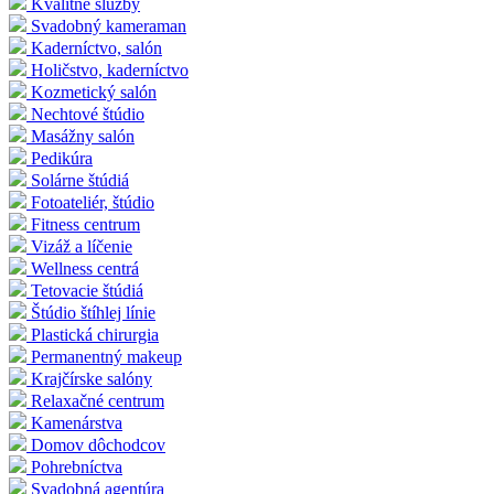
Kvalitné služby
Svadobný kameraman
Kaderníctvo, salón
Holičstvo, kaderníctvo
Kozmetický salón
Nechtové štúdio
Masážny salón
Pedikúra
Solárne štúdiá
Fotoateliér, štúdio
Fitness centrum
Vizáž a líčenie
Wellness centrá
Tetovacie štúdiá
Štúdio štíhlej línie
Plastická chirurgia
Permanentný makeup
Krajčírske salóny
Relaxačné centrum
Kamenárstva
Domov dôchodcov
Pohrebníctva
Svadobná agentúra