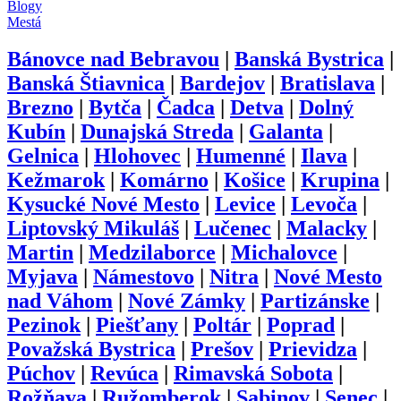
Blogy
Mestá
Bánovce nad Bebravou
|
Banská Bystrica
|
Banská Štiavnica
|
Bardejov
|
Bratislava
|
Brezno
|
Bytča
|
Čadca
|
Detva
|
Dolný
Kubín
|
Dunajská Streda
|
Galanta
|
Gelnica
|
Hlohovec
|
Humenné
|
Ilava
|
Kežmarok
|
Komárno
|
Košice
|
Krupina
|
Kysucké Nové Mesto
|
Levice
|
Levoča
|
Liptovský Mikuláš
|
Lučenec
|
Malacky
|
Martin
|
Medzilaborce
|
Michalovce
|
Myjava
|
Námestovo
|
Nitra
|
Nové Mesto
nad Váhom
|
Nové Zámky
|
Partizánske
|
Pezinok
|
Piešťany
|
Poltár
|
Poprad
|
Považská Bystrica
|
Prešov
|
Prievidza
|
Púchov
|
Revúca
|
Rimavská Sobota
|
Rožňava
|
Ružomberok
|
Sabinov
|
Senec
|