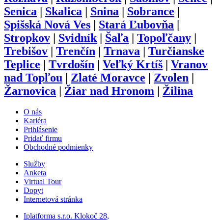
Senica
|
Skalica
|
Snina
|
Sobrance
|
Spišská Nová Ves
|
Stará Ľubovňa
|
Stropkov
|
Svidník
|
Šaľa
|
Topoľčany
|
Trebišov
|
Trenčín
|
Trnava
|
Turčianske
Teplice
|
Tvrdošín
|
Veľký Krtíš
|
Vranov
nad Topľou
|
Zlaté Moravce
|
Zvolen
|
Žarnovica
|
Žiar nad Hronom
|
Žilina
O nás
Kariéra
Prihlásenie
Pridať firmu
Obchodné podmienky
Služby
Anketa
Virtual Tour
Dopyt
Internetová stránka
Iplatforma s.r.o. Klokoč 28,