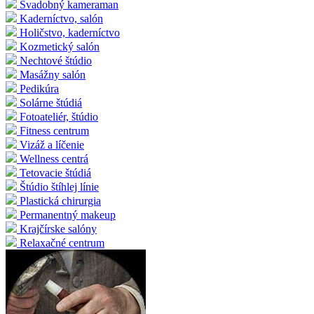
Svadobný kameraman
Kaderníctvo, salón
Holičstvo, kaderníctvo
Kozmetický salón
Nechtové štúdio
Masážny salón
Pedikúra
Solárne štúdiá
Fotoateliér, štúdio
Fitness centrum
Vizáž a líčenie
Wellness centrá
Tetovacie štúdiá
Štúdio štíhlej línie
Plastická chirurgia
Permanentný makeup
Krajčírske salóny
Relaxačné centrum