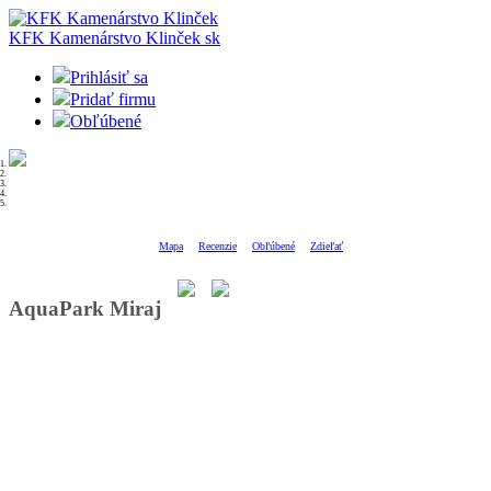
KFK Kamenárstvo Klinček
sk
Prihlásiť sa
Pridať firmu
Obľúbené
Mapa
Recenzie
Obľúbené
Zdieľať
AquaPark Miraj