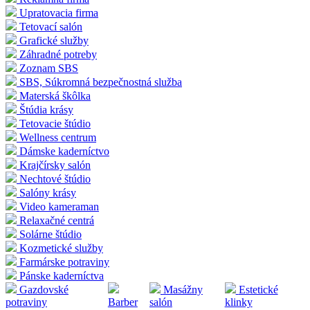
Upratovacia firma
Tetovací salón
Grafické služby
Záhradné potreby
Zoznam SBS
SBS, Súkromná bezpečnostná služba
Materská škôlka
Štúdia krásy
Tetovacie štúdio
Wellness centrum
Dámske kaderníctvo
Krajčírsky salón
Nechtové štúdio
Salóny krásy
Video kameraman
Relaxačné centrá
Solárne štúdio
Kozmetické služby
Farmárske potraviny
Pánske kaderníctva
Gazdovské
Masážny
Estetické
potraviny
Barber
salón
klinky